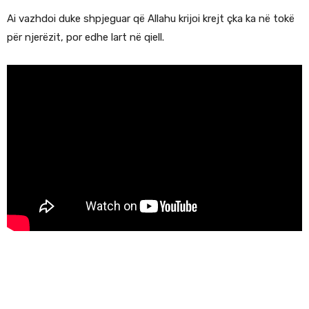
Ai vazhdoi duke shpjeguar që Allahu krijoi krejt çka ka në tokë
për njerëzit, por edhe lart në qiell.