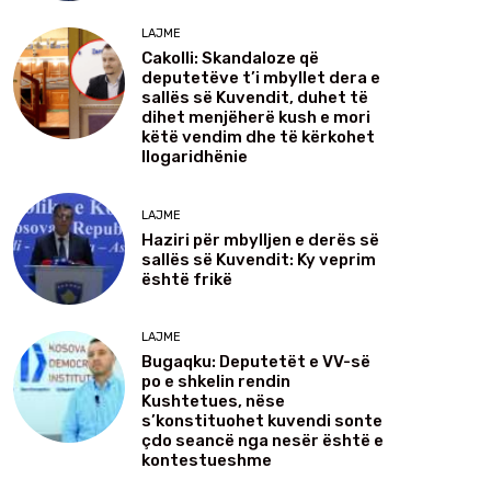
LAJME
Cakolli: Skandaloze që
deputetëve t’i mbyllet dera e
sallës së Kuvendit, duhet të
dihet menjëherë kush e mori
këtë vendim dhe të kërkohet
llogaridhënie
LAJME
Haziri për mbylljen e derës së
sallës së Kuvendit: Ky veprim
është frikë
LAJME
Bugaqku: Deputetët e VV-së
po e shkelin rendin
Kushtetues, nëse
s’konstituohet kuvendi sonte
çdo seancë nga nesër është e
kontestueshme