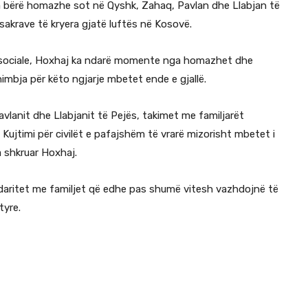
ka bërë homazhe sot në Qyshk, Zahaq, Pavlan dhe Llabjan të
sakrave të kryera gjatë luftës në Kosovë.
et sociale, Hoxhaj ka ndarë momente nga homazhet dhe
imbja për këto ngjarje mbetet ende e gjallë.
vlanit dhe Llabjanit të Pejës, takimet me familjarët
Kujtimi për civilët e pafajshëm të vrarë mizorisht mbetet i
 shkruar Hoxhaj.
lidaritet me familjet që edhe pas shumë vitesh vazhdojnë të
tyre.