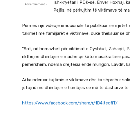
Ish-kryetari i PDK-së, Enver Hoxhaj, 
- Advertisement -
Pejës, në përkujtim të viktimave të ma
Përmes një videoje emocionale të publikuar në rrjet
takimet me familjarët e viktimave, duke theksuar se dh
“Sot, në homazhet për viktimat e Qyshkut, Zahaqit, Pa
rikthejnë dhimbjen e madhe që këto masakra lanë pas. 
përhershëm, ndërsa drejtësia ende mungon. Lavdi!”, ka
Ai ka nderuar kujtimin e viktimave dhe ka shprehur so
jetojnë me dhimbjen e humbjes së më të dashurve të 
https://www.facebook.com/
share/r/1B4jteofiT/