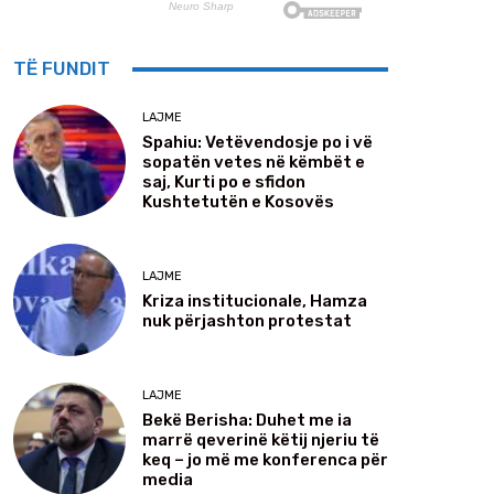
TË FUNDIT
LAJME
Spahiu: Vetëvendosje po i vë
sopatën vetes në këmbët e
saj, Kurti po e sfidon
Kushtetutën e Kosovës
LAJME
Kriza institucionale, Hamza
nuk përjashton protestat
LAJME
Bekë Berisha: Duhet me ia
marrë qeverinë këtij njeriu të
keq – jo më me konferenca për
media