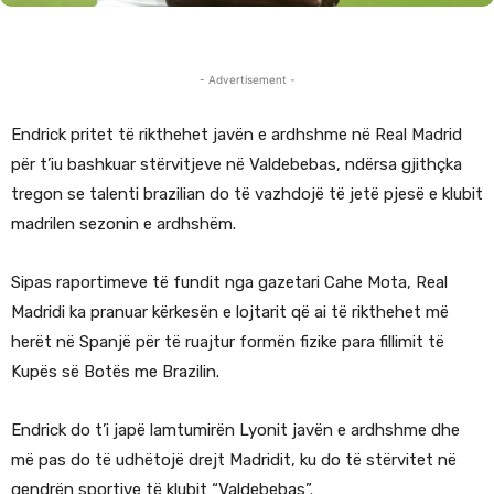
- Advertisement -
Endrick pritet të rikthehet javën e ardhshme në Real Madrid
për t’iu bashkuar stërvitjeve në Valdebebas, ndërsa gjithçka
tregon se talenti brazilian do të vazhdojë të jetë pjesë e klubit
madrilen sezonin e ardhshëm.
Sipas raportimeve të fundit nga gazetari Cahe Mota, Real
Madridi ka pranuar kërkesën e lojtarit që ai të rikthehet më
herët në Spanjë për të ruajtur formën fizike para fillimit të
Kupës së Botës me Brazilin.
Endrick do t’i japë lamtumirën Lyonit javën e ardhshme dhe
më pas do të udhëtojë drejt Madridit, ku do të stërvitet në
qendrën sportive të klubit “Valdebebas”.