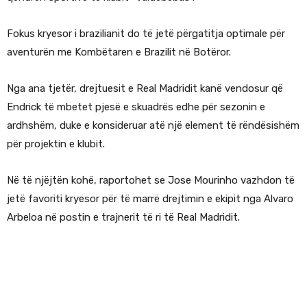
Fokus kryesor i brazilianit do të jetë përgatitja optimale për
aventurën me Kombëtaren e Brazilit në Botëror.
Nga ana tjetër, drejtuesit e Real Madridit kanë vendosur që
Endrick të mbetet pjesë e skuadrës edhe për sezonin e
ardhshëm, duke e konsideruar atë një element të rëndësishëm
për projektin e klubit.
Në të njëjtën kohë, raportohet se Jose Mourinho vazhdon të
jetë favoriti kryesor për të marrë drejtimin e ekipit nga Alvaro
Arbeloa në postin e trajnerit të ri të Real Madridit.