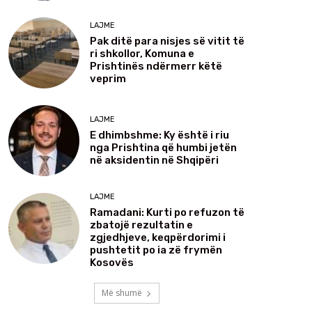
LAJME
Pak ditë para nisjes së vitit të
ri shkollor, Komuna e
Prishtinës ndërmerr këtë
veprim
LAJME
E dhimbshme: Ky është i riu
nga Prishtina që humbi jetën
në aksidentin në Shqipëri
LAJME
Ramadani: Kurti po refuzon të
zbatojë rezultatin e
zgjedhjeve, keqpërdorimi i
pushtetit po ia zë frymën
Kosovës
Më shumë