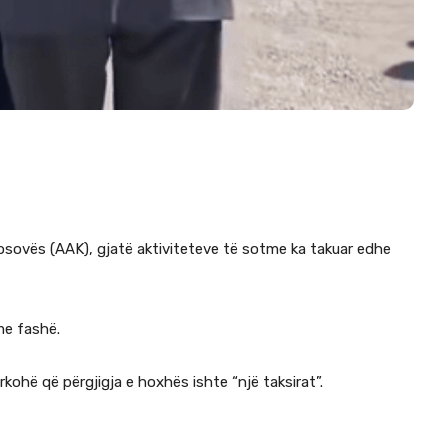
Kosovës (AAK), gjatë aktiviteteve të sotme ka takuar edhe
me fashë.
rkohë që përgjigja e hoxhës ishte “një taksirat”.