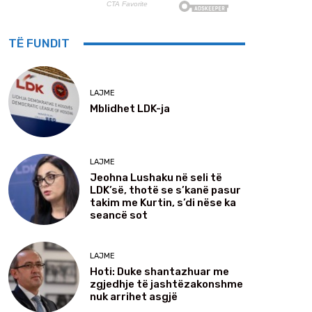
TË FUNDIT
LAJME
Mblidhet LDK-ja
LAJME
Jeohna Lushaku në seli të
LDK’së, thotë se s’kanë pasur
takim me Kurtin, s’di nëse ka
seancë sot
LAJME
Hoti: Duke shantazhuar me
zgjedhje të jashtëzakonshme
nuk arrihet asgjë