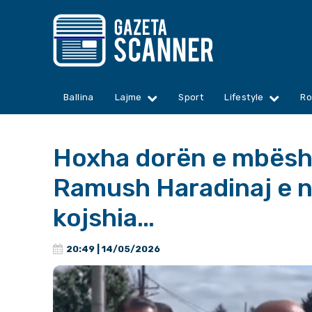
Ballina
Lajme
Sport
Lifestyle
Ro
Hoxha dorën e mbësht
Ramush Haradinaj e n
kojshia…
20:49 | 14/05/2026