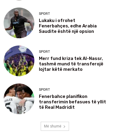
SPORT
Lukaku i ofrohet
Fenerbahçes, edhe Arabia
Saudite është një opsion
SPORT
Merr fund kriza tek Al-Nassr,
tashmë mund të transferojë
lojtar këtë merkato
SPORT
Fenerbahce planifikon
transferimin befasues të yllit
të Real Madridit
Më shumë