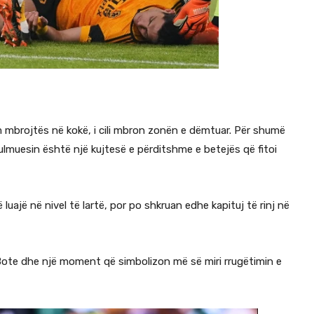
m mbrojtës në kokë, i cili mbron zonën e dëmtuar. Për shumë
 sulmuesin është një kujtesë e përditshme e betejës që fitoi
uajë në nivel të lartë, por po shkruan edhe kapituj të rinj në
pë Bote dhe një moment që simbolizon më së miri rrugëtimin e