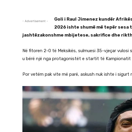
Goli i Raul Jimenez kundër Afrikë
- Advertisement -
2026 ishte shumë më tepër sesa thj
jashtëzakonshme mbijetese, sakrifice dhe rikth
Në fitoren 2-0 të Meksikës, sulmuesi 35-vjeçar vulosi 
u bërë një nga protagonistët e startit të Kampionatit 
Por vetëm pak vite më parë, askush nuk ishte i sigurt n