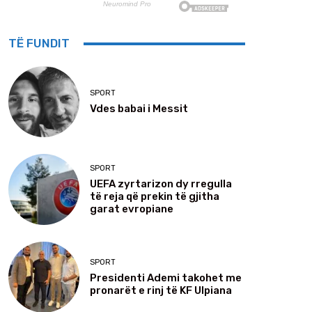
TË FUNDIT
SPORT
Vdes babai i Messit
SPORT
UEFA zyrtarizon dy rregulla
të reja që prekin të gjitha
garat evropiane
SPORT
Presidenti Ademi takohet me
pronarët e rinj të KF Ulpiana