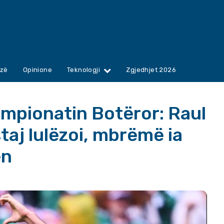
zë
Opinione
Teknologji
Zgjedhjet 2026
Kampionatin Botëror: Raul
taj lulëzoi, mbrëmë ia
ën