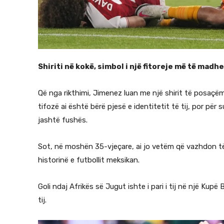
Shiriti në kokë, simbol i një fitoreje më të madhe
Që nga rikthimi, Jimenez luan me një shirit të posaçë
tifozë ai është bërë pjesë e identitetit të tij, por për
jashtë fushës.
Sot, në moshën 35-vjeçare, ai jo vetëm që vazhdon të l
historinë e futbollit meksikan.
Goli ndaj Afrikës së Jugut ishte i pari i tij në një Ku
tij.