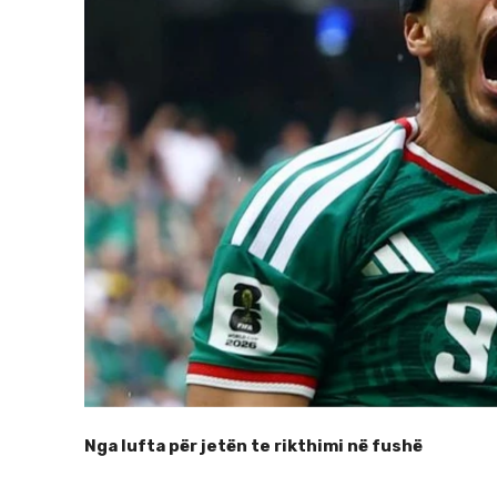
Nga lufta për jetën te rikthimi në fushë