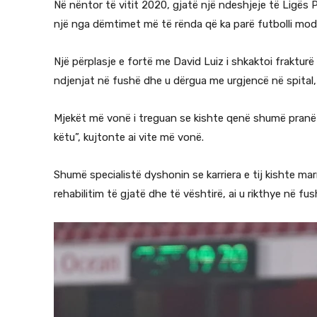
Në nëntor të vitit 2020, gjatë një ndeshjeje të Ligë
një nga dëmtimet më të rënda që ka parë futbolli mod
Një përplasje e fortë me David Luiz i shkaktoi fraktur
ndjenjat në fushë dhe u dërgua me urgjencë në spital, 
Mjekët më vonë i treguan se kishte qenë shumë pranë t
këtu”, kujtonte ai vite më vonë.
Shumë specialistë dyshonin se karriera e tij kishte m
rehabilitim të gjatë dhe të vështirë, ai u rikthye në fu