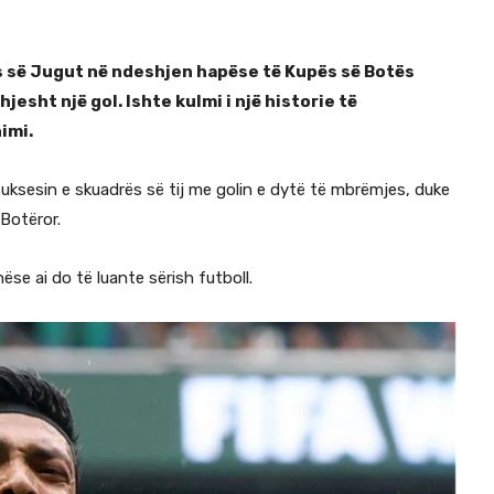
s së Jugut në ndeshjen hapëse të Kupës së Botës
esht një gol. Ishte kulmi i një historie të
imi.
suksesin e skuadrës së tij me golin e dytë të mbrëmjes, duke
Botëror.
ëse ai do të luante sërish futboll.