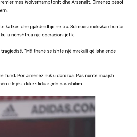
s Premier mes Wolverhamptonit dhe Arsenalit, Jimenez pësoi
ern.
ë të kafkës dhe gjakderdhje në tru. Sulmuesi meksikan humbi
ku iu nënshtrua një operacioni jetik.
ragjedisë. “Më thanë se ishte një mrekulli që isha ende
arrë fund. Por Jimenez nuk u dorëzua. Pas nëntë muajsh
shën e lojës, duke sfiduar çdo parashikim.