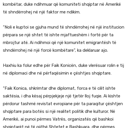
kombëtar, duke ndihmuar që komuniteti shqiptar në Amerikë
të shndërrohej në një faktor me ndikim.
“Noli e kuptoi se gjuha mund të shndërrohej në një institucion
përpara se një shtet të ishte mjaftueshëm i fortë për ta
mbrojtur atë. Ai ndihmoi që një komunitet emigrantësh të
shndërrohej në një forcë kombëtare”, ka deklaruar ajo.
Haxhiu ka folur edhe për Faik Konicën, duke vlerësuar rolin e tij
në diplomaci dhe në përfaqësimin e çështjes shqiptare.
“Faik Konica, shkrimtar dhe diplomat, forca e të cilit ishte
saktësia, i dha kësaj përpjekjeje një tjetër lloj fuqie. Ai kishte
përdorur tashmë revistat evropiane për ta paraqitur çështjen
shqiptare para botës si një realitet politik dhe kulturor. Në
Amerikë, ai punoi përmes Vatrës, organizatës që bashkoi
shqiptarët në të gjithë Shtetet e Bashkuara, dhe përmes