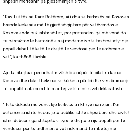
shpesh merreshin pa pjesëmarrjen e tyre.
“Pas Luftës së Parë Botërore, ai i dha zë kërkesës së Kosovës
brenda kërkesës më të gjerë shqiptare për vetëvendosje.
Kosova ende nuk ishte shtet, por pretendimi që më vonë do
ta përcaktonte historinë e saj moderne ishte tashmë aty: një
popull duhet të ketë të drejtë të vendosë për të ardhmen e
vet”, ka thënë Haxhiu.
Ajo ka rikujtuar periudhat e vështira nëpër të cilat ka kaluar
Kosova dhe duke theksuar se kërkesa për liri dhe vendimmarrje
të popullit nuk mund të mbetej vetëm në nivel deklaratash.
“Tetë dekada më vonë, kjo kërkesë u rikthye nën zjarr. Kur
autonomia ishte hequr, jeta publike ishte shpërbërë dhe civilët
ishin dëbuar nga shtëpitë e tyre, e drejta e një populli për të
vendosur për të ardhmen e vet nuk mund të mbetej më