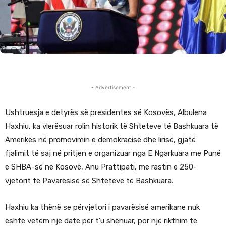
- Advertisement -
Ushtruesja e detyrës së presidentes së Kosovës, Albulena
Haxhiu, ka vlerësuar rolin historik të Shteteve të Bashkuara të
Amerikës në promovimin e demokracisë dhe lirisë, gjatë
fjalimit të saj në pritjen e organizuar nga E Ngarkuara me Punë
e SHBA-së në Kosovë, Anu Prattipati, me rastin e 250-
vjetorit të Pavarësisë së Shteteve të Bashkuara.
Haxhiu ka thënë se përvjetori i pavarësisë amerikane nuk
është vetëm një datë për t’u shënuar, por një rikthim te