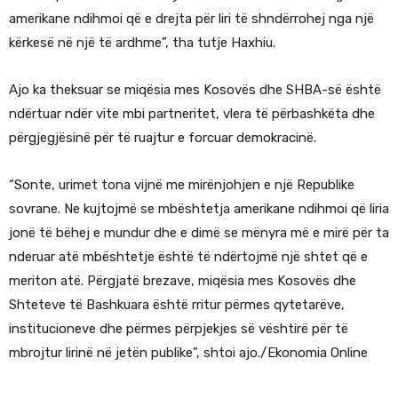
amerikane ndihmoi që e drejta për liri të shndërrohej nga një
kërkesë në një të ardhme”, tha tutje Haxhiu.
Ajo ka theksuar se miqësia mes Kosovës dhe SHBA-së është
ndërtuar ndër vite mbi partneritet, vlera të përbashkëta dhe
përgjegjësinë për të ruajtur e forcuar demokracinë.
“Sonte, urimet tona vijnë me mirënjohjen e një Republike
sovrane. Ne kujtojmë se mbështetja amerikane ndihmoi që liria
jonë të bëhej e mundur dhe e dimë se mënyra më e mirë për ta
nderuar atë mbështetje është të ndërtojmë një shtet që e
meriton atë. Përgjatë brezave, miqësia mes Kosovës dhe
Shteteve të Bashkuara është rritur përmes qytetarëve,
institucioneve dhe përmes përpjekjes së vështirë për të
mbrojtur lirinë në jetën publike”, shtoi ajo./Ekonomia Online