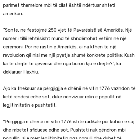
parimet themelore mbi të cilat është ndërtuar shteti
amerikan.
“Sonte, ne festojmë 250 vjet të Pavarësisë së Amerikës. Një
numër i tillë lehtësisht mund të shndërrohet vetëm në një
ceremoni. Por në rastin e Amerikës, ai na kthen te një
revolucion që nisi me një pyetje shumë konkrete politike: Kush
ka të drejtë të qeverisë dhe nga buron kjo e drejtë?”, ka
deklaruar Haxhiu.
Ajo ka theksuar se përgjigjja e dhënë në vitin 1776 vazhdon të
ketë rëndësi edhe sot, duke nënvizuar rolin e popullit në
legjitimitetin e pushtetit.
“Përgjigjja e dhënë në vitin 1776 ishte radikale për kohën e saj
dhe mbetet sfiduese edhe sot. Pushteti nuk qëndron mbi
popullin; ai e merr legjitimitetin nga populli dhe duhet të