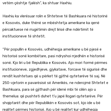
vetëm çështje fjalësh”, ka shtuar Haxhiu.
Haxhiu ka vlerësuar rolin e Shteteve të Bashkuara në historinë
e Kosovës, duke thënë se mbështetja amerikane ka qenë
përcaktuese në rrugëtimin drejt lirisë dhe ndërtimit të
institucioneve të shtetit.
“Për popullin e Kosovës, udhëheqja amerikane u bë pjesë e
historisë sonë kombëtare, pasi ndryshoi rrjedhën e historisë
sonë. Kjo liri u bë Republika e Kosovës. Ajo mori formë përmes
institucioneve, zgjedhjeve, gjykatave, forcave të sigurisë dhe
rendit kushtetues që u përket të gjithë qytetarëve të saj. Në
250-vjetorin e pavarësisë së Amerikës, ne nderojmë Shtetet e
Bashkuara, para së gjithash për idenë mbi të cilën ajo u
themelua: që pushteti duhet t’u japë llogari qytetarëve. Për
shqiptarët dhe për Republikën e Kosovës sot, kjo ide u bë
realitet përmes historisë. Ajo u bë realitet kur udhëheqja