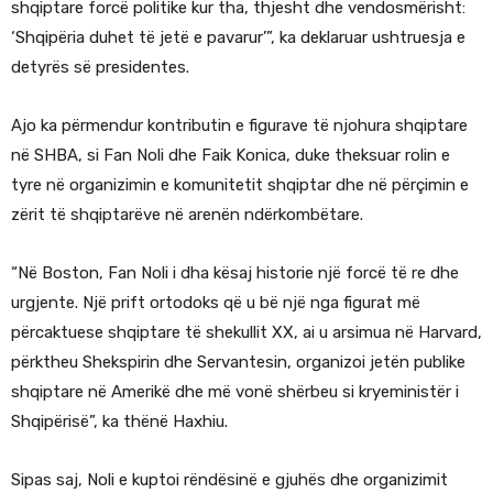
shqiptare forcë politike kur tha, thjesht dhe vendosmërisht:
‘Shqipëria duhet të jetë e pavarur’”, ka deklaruar ushtruesja e
detyrës së presidentes.
Ajo ka përmendur kontributin e figurave të njohura shqiptare
në SHBA, si Fan Noli dhe Faik Konica, duke theksuar rolin e
tyre në organizimin e komunitetit shqiptar dhe në përçimin e
zërit të shqiptarëve në arenën ndërkombëtare.
“Në Boston, Fan Noli i dha kësaj historie një forcë të re dhe
urgjente. Një prift ortodoks që u bë një nga figurat më
përcaktuese shqiptare të shekullit XX, ai u arsimua në Harvard,
përktheu Shekspirin dhe Servantesin, organizoi jetën publike
shqiptare në Amerikë dhe më vonë shërbeu si kryeministër i
Shqipërisë”, ka thënë Haxhiu.
Sipas saj, Noli e kuptoi rëndësinë e gjuhës dhe organizimit