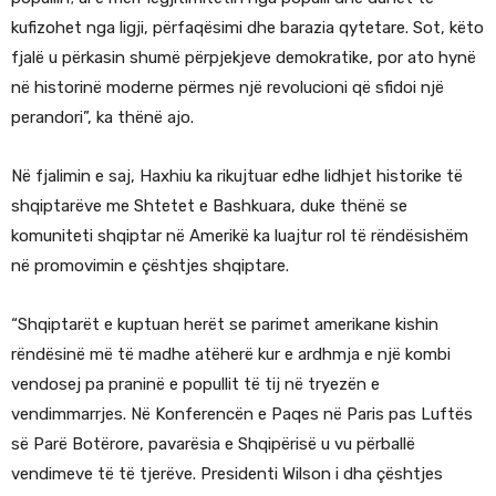
kufizohet nga ligji, përfaqësimi dhe barazia qytetare. Sot, këto
fjalë u përkasin shumë përpjekjeve demokratike, por ato hynë
në historinë moderne përmes një revolucioni që sfidoi një
perandori”, ka thënë ajo.
Në fjalimin e saj, Haxhiu ka rikujtuar edhe lidhjet historike të
shqiptarëve me Shtetet e Bashkuara, duke thënë se
komuniteti shqiptar në Amerikë ka luajtur rol të rëndësishëm
në promovimin e çështjes shqiptare.
“Shqiptarët e kuptuan herët se parimet amerikane kishin
rëndësinë më të madhe atëherë kur e ardhmja e një kombi
vendosej pa praninë e popullit të tij në tryezën e
vendimmarrjes. Në Konferencën e Paqes në Paris pas Luftës
së Parë Botërore, pavarësia e Shqipërisë u vu përballë
vendimeve të të tjerëve. Presidenti Wilson i dha çështjes