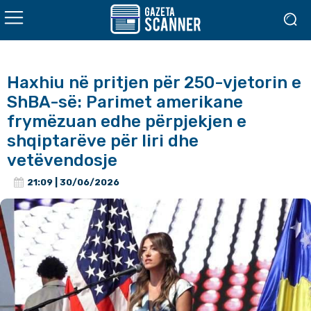
Haxhiu në pritjen për 250-vjetorin e
ShBA-së: Parimet amerikane
frymëzuan edhe përpjekjen e
shqiptarëve për liri dhe
vetëvendosje
21:09 | 30/06/2026