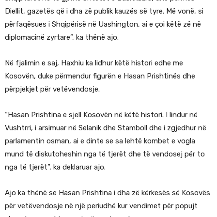
Diellit, gazetës që i dha zë publik kauzës së tyre. Më vonë, si
përfaqësues i Shqipërisë në Uashington, ai e çoi këtë zë në
diplomacinë zyrtare”, ka thënë ajo.
Në fjalimin e saj, Haxhiu ka lidhur këtë histori edhe me
Kosovën, duke përmendur figurën e Hasan Prishtinës dhe
përpjekjet për vetëvendosje.
“Hasan Prishtina e sjell Kosovën në këtë histori. I lindur në
Vushtrri, i arsimuar në Selanik dhe Stamboll dhe i zgjedhur në
parlamentin osman, ai e dinte se sa lehtë kombet e vogla
mund të diskutoheshin nga të tjerët dhe të vendosej për to
nga të tjerët”, ka deklaruar ajo.
Ajo ka thënë se Hasan Prishtina i dha zë kërkesës së Kosovës
për vetëvendosje në një periudhë kur vendimet për popujt