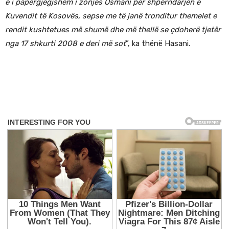
e i papërgjegjshëm i zonjës Osmani për shpërndarjen e
Kuvendit të Kosovës, sepse me të janë tronditur themelet e
rendit kushtetues më shumë dhe më thellë se çdoherë tjetër
nga 17 shkurti 2008 e deri më sot
”, ka thënë Hasani.