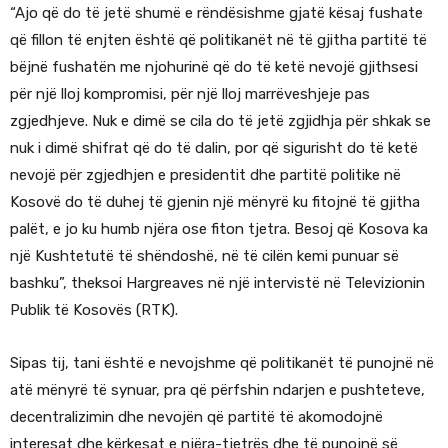
“Ajo që do të jetë shumë e rëndësishme gjatë kësaj fushate
që fillon të enjten është që politikanët në të gjitha partitë të
bëjnë fushatën me njohurinë që do të ketë nevojë gjithsesi
për një lloj kompromisi, për një lloj marrëveshjeje pas
zgjedhjeve. Nuk e dimë se cila do të jetë zgjidhja për shkak se
nuk i dimë shifrat që do të dalin, por që sigurisht do të ketë
nevojë për zgjedhjen e presidentit dhe partitë politike në
Kosovë do të duhej të gjenin një mënyrë ku fitojnë të gjitha
palët, e jo ku humb njëra ose fiton tjetra. Besoj që Kosova ka
një Kushtetutë të shëndoshë, në të cilën kemi punuar së
bashku”, theksoi Hargreaves në një intervistë në Televizionin
Publik të Kosovës (RTK).
Sipas tij, tani është e nevojshme që politikanët të punojnë në
atë mënyrë të synuar, pra që përfshin ndarjen e pushteteve,
decentralizimin dhe nevojën që partitë të akomodojnë
interesat dhe kërkesat e njëra-tjetrës dhe të punojnë së