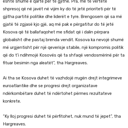
është shumë e qartë për të gjithë. Pra, me të vërtetë
shpresoj që në javët në vijim ky do të jetë prioriteti për të
gjitha partitë politike dhe liderët e tyre. Brengosem që sa më
gjatë të zgjasë kjo gjë, aq më pak e përgatitur do të jetë
Kosova që të ballafaqohet me sfidat që i dalin përpara
globalisht dhe pastaj brenda vendit. Kosova ka nevojë shumë
më urgjentisht për një qeverisje stabile, një kompromis politik
që do t’i ndihmojë Kosovës që ta shfaqë vendosmërinë për ta
fituar besimin nga aleatët”, tha Hargreaves.
Ai tha se Kosova duhet të vazhdojë rrugën drejt integrimeve
euroatlantike dhe se progresi drejt organizatave
ndërkombëtare duhet të ndërtohet përmes rezultateve
konkrete.
“Ky lloj progresi duhet të përfitohet, nuk mund të jepet”, tha
Hargreaves.