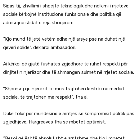
Sipas tij, zhvillimi i shpejtë teknologjik dhe ndikimi i rrjeteve
sociale kërkojnë institucione funksionale dhe politika që
adresojnë sfidat e reja shoqërore.
“Kjo mund të jetë vetëm edhe një arsye pse na duhet një
qeveri solide”, deklaroi ambasadori.
Ai kërkoi që gjatë fushatës zgjedhore të ruhet respekti për
dinjitetin njerëzor dhe të shmangen sulmet në rrjetet sociale.
“Shpresoj që njerëzit të mos trajtohen kështu në mediat
sociale, të trajtohen me respekt”, tha ai.
Duke folur për mundësinë e arritjes së kompromisit politik pas
zgjedhjeve, Hargreaves tha se mbetet optimist.
“Besoj që është absolutisht e arritshme dhe kjo i mbetet