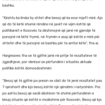
bashku.
“Kështu ka lindur ky shtet dhe besoj që ka ecur mjaft mirë. Ajo
që do të ketë shumë rëndësi në javët në vijim është që
politikanët e Kosovës ta dëshmojnë që janë në gjendje të
punojnë në këtë frymë, në frymën e asaj që është e mirë për
shtetin dhe të punojnë së bashku për ta arritur këtë”, tha ai.
Hargreaves tha se të gjithë janë në pritje të rezultateve të
zgjedhjeve, por vlerësoi se përfundimi i situatës aktuale
politike është domosdoshmëri.
“Besoj që të gjithë po presin se cilat do të jenë rezultatet pas
7 qershorit dhe kjo besoj është një qëndrim i natyrshëm. Por,
po ashtu besoj që secili dëshiron të shohë përfundimin e
kësaj situate që është e rrezikshme për Kosovën. Besoj që kjo