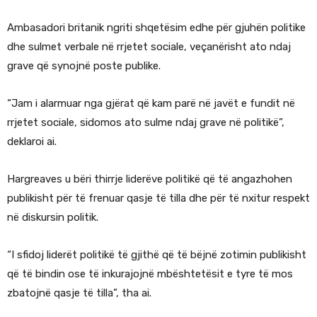
Ambasadori britanik ngriti shqetësim edhe për gjuhën politike
dhe sulmet verbale në rrjetet sociale, veçanërisht ato ndaj
grave që synojnë poste publike.
“Jam i alarmuar nga gjërat që kam parë në javët e fundit në
rrjetet sociale, sidomos ato sulme ndaj grave në politikë”,
deklaroi ai.
Hargreaves u bëri thirrje liderëve politikë që të angazhohen
publikisht për të frenuar qasje të tilla dhe për të nxitur respekt
në diskursin politik.
“I sfidoj liderët politikë të gjithë që të bëjnë zotimin publikisht
që të bindin ose të inkurajojnë mbështetësit e tyre të mos
zbatojnë qasje të tilla”, tha ai.