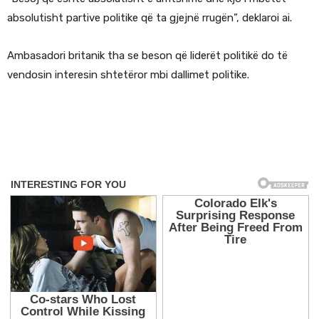
absolutisht partive politike që ta gjejnë rrugën”, deklaroi ai.
Ambasadori britanik tha se beson që liderët politikë do të
vendosin interesin shtetëror mbi dallimet politike.