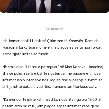
- Advertisement -
Ish-komandanti i Ushtrisë Çlirimtare të Kosovës, Ramush
Haradinaj ka kujtuar momentin e plagosjes së tij nga forcat
serbe gjatë luftës së fundit.
Në emisionin “Histori e patreguar” në Klan Kosova, Haradinaj
tha se policin serb e kishte ngatërruar me babanë e tij, pasi
luftimet ishin intensive në Gllogjan dhe si pasojë e tymit, të
shihje ishte paksa e vështirë, transmeton Klankosova.tv.
“Ka mundur të ishte kah mesdita, ndoshta nga ora 13:00. Si
patëm ardh ne këtu, jam plagos sepse luftimet kanë qenë