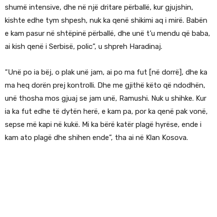
shumë intensive, dhe në një dritare përballë, kur gjujshin,
kishte edhe tym shpesh, nuk ka qenë shikimi aq i mirë. Babën
e kam pasur në shtëpinë përballë, dhe unë t’u mendu që baba,
ai kish qenë i Serbisë, polic”, u shpreh Haradinaj.
“Unë po ia bëj, o plak unë jam, ai po ma fut [në dorrë], dhe ka
ma heq dorën prej kontrolli. Dhe me gjithë këto që ndodhën,
unë thosha mos gjuaj se jam unë, Ramushi. Nuk u shihke. Kur
ia ka fut edhe të dytën herë, e kam pa, por ka qenë pak vonë,
sepse më kapi në kukë. Mi ka bërë katër plagë hyrëse, ende i
kam ato plagë dhe shihen ende”, tha ai në Klan Kosova.