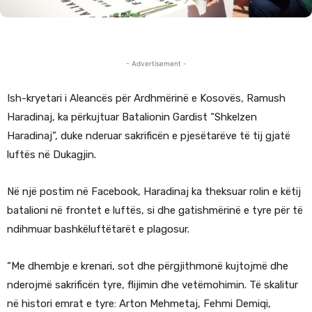
- Advertisement -
Ish-kryetari i Aleancës për Ardhmërinë e Kosovës, Ramush
Haradinaj, ka përkujtuar Batalionin Gardist “Shkelzen
Haradinaj”, duke nderuar sakrificën e pjesëtarëve të tij gjatë
luftës në Dukagjin.
Në një postim në Facebook, Haradinaj ka theksuar rolin e këtij
batalioni në frontet e luftës, si dhe gatishmërinë e tyre për të
ndihmuar bashkëluftëtarët e plagosur.
“Me dhembje e krenari, sot dhe përgjithmonë kujtojmë dhe
nderojmë sakrificën tyre, flijimin dhe vetëmohimin. Të skalitur
në histori emrat e tyre: Arton Mehmetaj, Fehmi Demiqi,