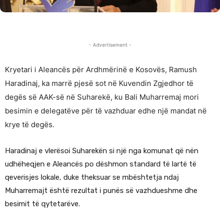
- Advertisement -
Kryetari i Aleancës për Ardhmërinë e Kosovës, Ramush
Haradinaj, ka marrë pjesë sot në Kuvendin Zgjedhor të
degës së AAK-së në Suharekë, ku Bali Muharremaj mori
besimin e delegatëve për të vazhduar edhe një mandat në
krye të degës.
Haradinaj e vlerësoi Suharekën si një nga komunat që nën
udhëheqjen e Aleancës po dëshmon standard të lartë të
qeverisjes lokale, duke theksuar se mbështetja ndaj
Muharremajt është rezultat i punës së vazhdueshme dhe
besimit të qytetarëve.