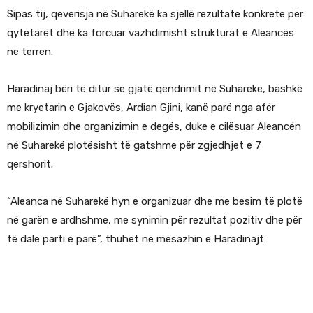
Sipas tij, qeverisja në Suharekë ka sjellë rezultate konkrete për
qytetarët dhe ka forcuar vazhdimisht strukturat e Aleancës
në terren.
Haradinaj bëri të ditur se gjatë qëndrimit në Suharekë, bashkë
me kryetarin e Gjakovës, Ardian Gjini, kanë parë nga afër
mobilizimin dhe organizimin e degës, duke e cilësuar Aleancën
në Suharekë plotësisht të gatshme për zgjedhjet e 7
qershorit.
“Aleanca në Suharekë hyn e organizuar dhe me besim të plotë
në garën e ardhshme, me synimin për rezultat pozitiv dhe për
të dalë parti e parë”, thuhet në mesazhin e Haradinajt