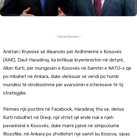
- Advertisement -
Anëtari i Kryesisë së Aleancës për Ardhmërinë e Kosovës
(AAK), Daut Haradinaj, ka kritikuar kryeministrin në detyrë,
Albin Kurti, për mungesën e Kosovës në Samitin e NATO-s që
po mbahet në Ankara, duke vlerësuar se vendi po humb
mundësi të rëndësishme për avancimin e interesave të tij
strategjike.
Përmes një postimi në Facebook, Haradinaj tha se, derisa
Kurti ndodhet në Greqi, një shtet që ende nuk e njeh
pavarësinë e Kosovës, duke marrë pjesë në simpoziume
filozofike, në Ankara po zhvillohet një samit ku Kosova, sipas