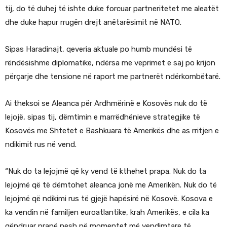
tij, do të duhej të ishte duke forcuar partneritetet me aleatët
dhe duke hapur rrugën drejt anëtarësimit në NATO.
Sipas Haradinajt, qeveria aktuale po humb mundësi të
rëndësishme diplomatike, ndërsa me veprimet e saj po krijon
përçarje dhe tensione në raport me partnerët ndërkombëtarë.
Ai theksoi se Aleanca për Ardhmërinë e Kosovës nuk do të
lejojë, sipas tij, dëmtimin e marrëdhënieve strategjike të
Kosovës me Shtetet e Bashkuara të Amerikës dhe as rritjen e
ndikimit rus në vend.
“Nuk do ta lejojmë që ky vend të kthehet prapa. Nuk do ta
lejojmë që të dëmtohet aleanca jonë me Amerikën. Nuk do të
lejojmë që ndikimi rus të gjejë hapësirë në Kosovë. Kosova e
ka vendin në familjen euroatlantike, krah Amerikës, e cila ka
qëndruar pranë nesh në momentet më vendimtare të