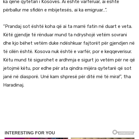
ka qenë qytetari i Kosovës. Ai është varfëruar, ai është
përballur me sfidën e mbijetesës, ai ka emigruar…”.
“Prandaj sot është koha që ai ta marrë fatin në duart e veta.
Këtë gjendje të rënduar mund ta ndryshojë vetëm sovrani
dhe kjo bëhet vetëm duke ndëshkuar fajtorët për gjendjen në
të cilën është. Kosova nuk është e varfër, por e keqqeverisur.
Këtu mund të sigurohet e ardhmja e sigurt jo vetëm për ne që
jetojmë këtu, por edhe për ata qindra mijëra qytetarë që sot
janë në diasporë. Unë kam shpresë për ditë më të mira!”, tha
Haradinaj.