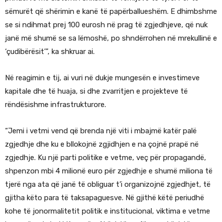
sëmurët që shërimin e kanë të papërballueshëm. E dhimbshme
se si ndihmat prej 100 eurosh në prag të zgjedhjeve, që nuk
janë më shumë se sa lëmoshë, po shndërrohen në mrekullinë e
‘çudibërësit’”, ka shkruar ai.
Në reagimin e tij, ai vuri në dukje mungesën e investimeve
kapitale dhe të huaja, si dhe zvarritjen e projekteve të
rëndësishme infrastrukturore.
“Jemi i vetmi vend që brenda një viti i mbajmë katër palë
zgjedhje dhe ku e bllokojnë zgjidhjen e na çojnë prapë në
zgjedhje. Ku një parti politike e vetme, veç për propagandë,
shpenzon mbi 4 milionë euro për zgjedhje e shumë miliona të
tjerë nga ata që janë të obliguar t’i organizojnë zgjedhjet, të
gjitha këto para të taksapaguesve. Në gjithë këtë periudhë
kohe të jonormalitetit politik e institucional, viktima e vetme