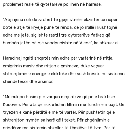
problemet reale të qytetarëve po lihen në harresë.
“Atij njeriu i cili detyrohet të gjejë strehë ekzistence nëpër
botë e atje të kryejë punë të rënda, që jo rrallë i kushtojnë
edhe me jetë, siç ishte rasti i tre qytetarëve fatkeq që
humbën jetën në një vendpunishte në Vjenë”, ka shkruar ai.
Haradinaj ngriti shqetësimin edhe për varfërinë në rritje,
emigrimin masiv dhe rritjen e çmimeve, duke veçuar
shtrenjtimin e energjisë elektrike dhe vështirësitë në sistemin
shëndetësor dhe arsimor.
“Më nuk po flasim për vargun e njerëzve që po e braktisin
Kosovën. Për ata që nuk e lidhin fillimin me fundin e muajit. Që
tryezën e kanë përditë e më të varfër. Për pushtetin që e
shtrenjton rrymën sa herë që i teket. Për zhgënjimin e
prindërve me sistemin shkollor të fëmijëve të tyre. Për të