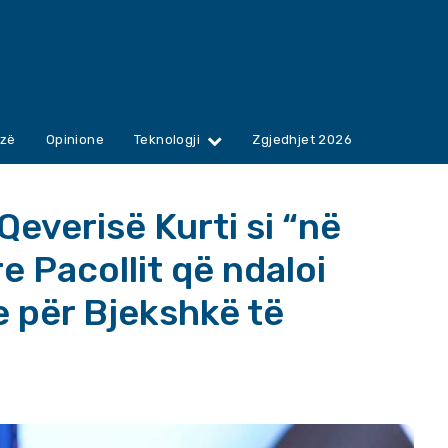
zë
Opinione
Teknologji
Zgjedhjet 2026
Qeverisë Kurti si “në
re Pacollit që ndaloi
e për Bjekshkë të