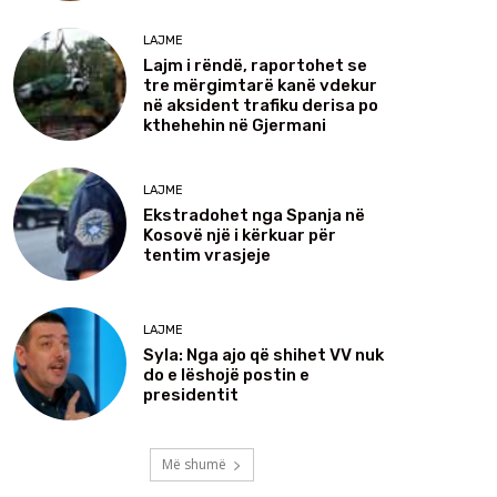
LAJME
Lajm i rëndë, raportohet se
tre mërgimtarë kanë vdekur
në aksident trafiku derisa po
kthehehin në Gjermani
LAJME
Ekstradohet nga Spanja në
Kosovë një i kërkuar për
tentim vrasjeje
LAJME
Syla: Nga ajo që shihet VV nuk
do e lëshojë postin e
presidentit
Më shumë