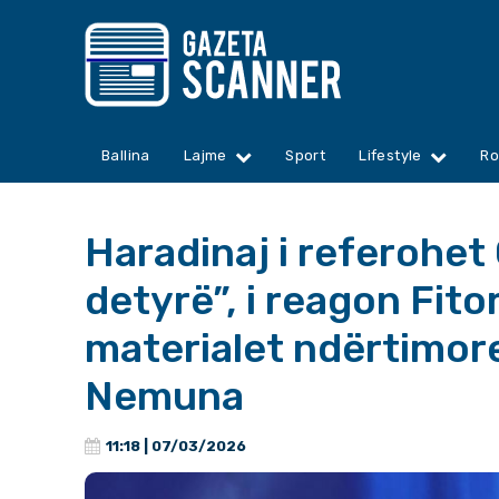
Ballina
Lajme
Sport
Lifestyle
Ro
Haradinaj i referohet 
detyrë”, i reagon Fito
materialet ndërtimor
Nemuna
11:18 | 07/03/2026