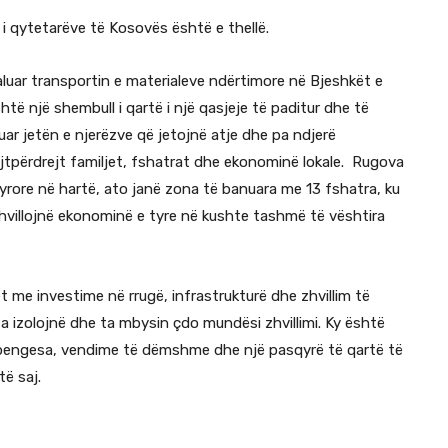
i i qytetarëve të Kosovës është e thellë.
daluar transportin e materialeve ndërtimore në Bjeshkët e
ë një shembull i qartë i një qasjeje të paditur dhe të
tuar jetën e njerëzve që jetojnë atje dhe pa ndjerë
jtpërdrejt familjet, fshatrat dhe ekonominë lokale. Rugova
rore në hartë, ato janë zona të banuara me 13 fshatra, ku
zhvillojnë ekonominë e tyre në kushte tashmë të vështira
 me investime në rrugë, infrastrukturë dhe zhvillim të
 izolojnë dhe ta mbysin çdo mundësi zhvillimi. Ky është
ëm pengesa, vendime të dëmshme dhe një pasqyrë të qartë të
të saj.