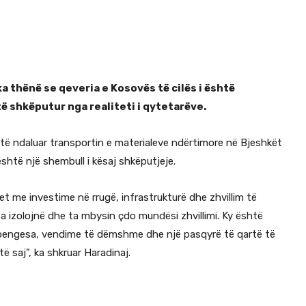
a thënë se qeveria e Kosovës të cilës i është
të shkëputur nga realiteti i qytetarëve.
ër të ndaluar transportin e materialeve ndërtimore në Bjeshkët
htë një shembull i kësaj shkëputjeje.
t me investime në rrugë, infrastrukturë dhe zhvillim të
 izolojnë dhe ta mbysin çdo mundësi zhvillimi. Ky është
ëm pengesa, vendime të dëmshme dhe një pasqyrë të qartë të
ë saj”, ka shkruar Haradinaj.