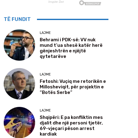
TË FUNDIT
LAJME
Behrami i PDK-së: VV nuk
mund t’ua shesë katër herë
gënjeshtrën e njëjtë
qytetarëve
LAJME
Fetoshi: Vuçiq me retorikën e
Millosheviqit, për projektin e
“Botës Serbe”
LAJME
Shqipëri: E pa konfliktin mes
djalit dhe një personi tjetër,
69-vjeçari pëson arrest
kardiak