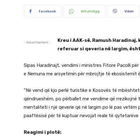
Facebook
WhatsApp
Viber
Kreu i AAK-së, Ramush Haradinaj, k
- Advertisement -
referuar si qeveria në largim, ësh
Sipas Haradinajt, vendimi i ministres Fitore Pacolli p
e Nemuna me arsyetimin për mbrojtje të ekosistemit ës
“Në vend që kjo perlë turistike e Kosovës të mbështete
qëndrueshëm, po përballet me vendime që rrezikojnë ta
mentaliteti i një qeverie që në largim po lë pas vet
paaftësisë për të kuptuar nevojat reale të qytetarëve t
Reagimi i plotë: