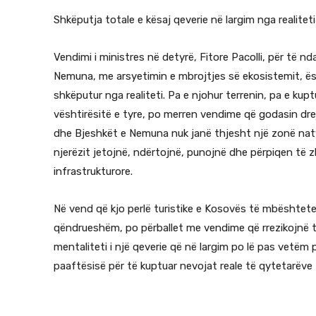
Shkëputja totale e kësaj qeverie në largim nga realitet
Vendimi i ministres në detyrë, Fitore Pacolli, për të n
Nemuna, me arsyetimin e mbrojtjes së ekosistemit, ësht
shkëputur nga realiteti. Pa e njohur terrenin, pa e kup
vështirësitë e tyre, po merren vendime që godasin dre
dhe Bjeshkët e Nemuna nuk janë thjesht një zonë naty
njerëzit jetojnë, ndërtojnë, punojnë dhe përpiqen të 
infrastrukturore.
Në vend që kjo perlë turistike e Kosovës të mbështetet
qëndrueshëm, po përballet me vendime që rrezikojnë ta
mentaliteti i një qeverie që në largim po lë pas vet
paaftësisë për të kuptuar nevojat reale të qytetarëve 