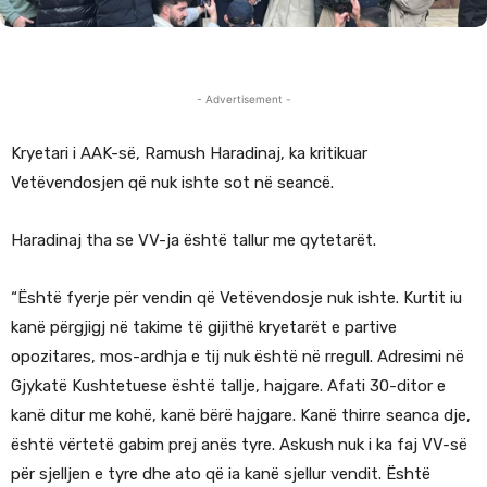
- Advertisement -
Kryetari i AAK-së, Ramush Haradinaj, ka kritikuar
Vetëvendosjen që nuk ishte sot në seancë.
Haradinaj tha se VV-ja është tallur me qytetarët.
“Është fyerje për vendin që Vetëvendosje nuk ishte. Kurtit iu
kanë përgjigj në takime të gijithë kryetarët e partive
opozitares, mos-ardhja e tij nuk është në rregull. Adresimi në
Gjykatë Kushtetuese është tallje, hajgare. Afati 30-ditor e
kanë ditur me kohë, kanë bërë hajgare. Kanë thirre seanca dje,
është vërtetë gabim prej anës tyre. Askush nuk i ka faj VV-së
për sjelljen e tyre dhe ato që ia kanë sjellur vendit. Është