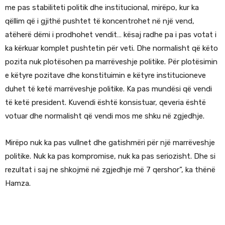
me pas stabiliteti politik dhe institucional, mirëpo, kur ka
qëllim që i gjithë pushtet të koncentrohet në një vend,
atëherë dëmi i prodhohet vendit… kësaj radhe pa i pas votat i
ka kërkuar komplet pushtetin për veti. Dhe normalisht që këto
pozita nuk plotësohen pa marrëveshje politike. Për plotësimin
e këtyre pozitave dhe konstituimin e këtyre institucioneve
duhet të ketë marrëveshje politike. Ka pas mundësi që vendi
të ketë president. Kuvendi është konsistuar, qeveria është
votuar dhe normalisht që vendi mos me shku në zgjedhje.
Mirëpo nuk ka pas vullnet dhe gatishmëri për një marrëveshje
politike. Nuk ka pas kompromise, nuk ka pas seriozisht. Dhe si
rezultat i saj ne shkojmë në zgjedhje më 7 qershor”, ka thënë
Hamza.