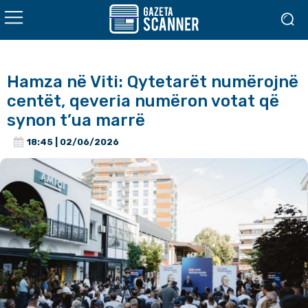
Hamza në Viti: Qytetarët numërojnë
centët, qeveria numëron votat që
synon t’ua marrë
18:45 | 02/06/2026