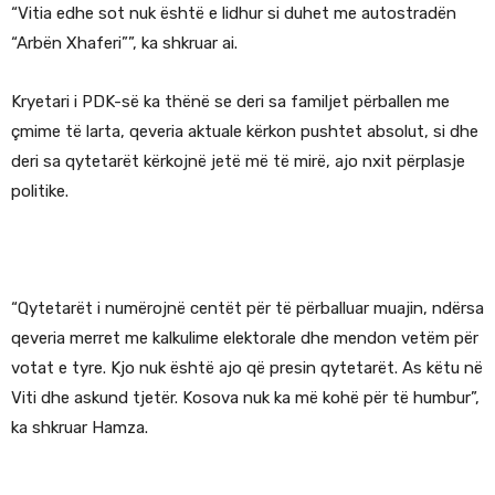
“Vitia edhe sot nuk është e lidhur si duhet me autostradën
“Arbën Xhaferi””, ka shkruar ai.
Kryetari i PDK-së ka thënë se deri sa familjet përballen me
çmime të larta, qeveria aktuale kërkon pushtet absolut, si dhe
deri sa qytetarët kërkojnë jetë më të mirë, ajo nxit përplasje
politike.
“Qytetarët i numërojnë centët për të përballuar muajin, ndërsa
qeveria merret me kalkulime elektorale dhe mendon vetëm për
votat e tyre. Kjo nuk është ajo që presin qytetarët. As këtu në
Viti dhe askund tjetër. Kosova nuk ka më kohë për të humbur”,
ka shkruar Hamza.