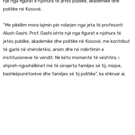
një nga figurat e njohura të jetës publike, akademike dhe
politike në Kosovë.
“Me pikëllim mora lajmin për ndarjen nga jeta të profesorit
Alush Gashi. Prof. Gashi ishte një nga figurat e njohura të
jetës publike, akademike dhe politike në Kosovë, me kontribut
të gjatë në shëndetësi, arsim dhe në ndërtimin e
institucioneve të vendit. Në këto momente të vështira, i
shpreh ngushëllimet më të sinqerta familjes së tij, miqve,
bashkëpunëtorëve dhe familjes së tij politike”, ka shkruar ai.