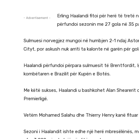
Erling Haalandi fitoi për herë të tretë
- Advertisement -
përfundoi sezonin me 27 gola në 35 pa
Sulmuesi norvegjez mungoi në humbjen 2-1 ndaj Aston V
Cityt, por askush nuk arriti ta kalonte në garën për g
Haalandi përfundoi përpara sulmuesit të Brentfordit, Igo
kombëtaren e Brazilit për Kupën e Botës.
Me këtë sukses, Haalandi u bashkohet Alan Shearerit d
Premierligë.
Vetëm Mohamed Salahu dhe Thierry Henry kanë fituar 
Sezoni i Haalandit ishte edhe një herë mbresëlënës, 