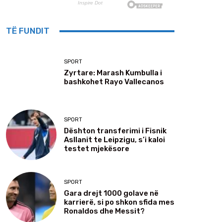
TË FUNDIT
SPORT
Zyrtare: Marash Kumbulla i
bashkohet Rayo Vallecanos
SPORT
Dështon transferimi i Fisnik
Asllanit te Leipzigu, s’i kaloi
testet mjekësore
SPORT
Gara drejt 1000 golave në
karrierë, si po shkon sfida mes
Ronaldos dhe Messit?