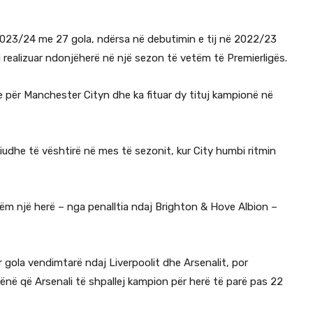
 2023/24 me 27 gola, ndërsa në debutimin e tij në 2022/23
 realizuar ndonjëherë në një sezon të vetëm të Premierligës.
e për Manchester Cityn dhe ka fituar dy tituj kampionë në
iudhe të vështirë në mes të sezonit, kur City humbi ritmin
ëm një herë – nga penalltia ndaj Brighton & Hove Albion –
 gola vendimtarë ndaj Liverpoolit dhe Arsenalit, por
në që Arsenali të shpallej kampion për herë të parë pas 22