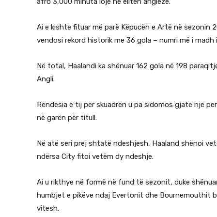
afro 3,000 minuta lojë në elitën angleze.
Ai e kishte fituar më parë Këpucën e Artë në sezonin
vendosi rekord historik me 36 gola – numri më i madh i
Në total, Haalandi ka shënuar 162 gola në 198 paraqitj
Angli.
Rëndësia e tij për skuadrën u pa sidomos gjatë një per
në garën për titull.
Në atë seri prej shtatë ndeshjesh, Haaland shënoi vet
ndërsa City fitoi vetëm dy ndeshje.
Ai u rikthye në formë në fund të sezonit, duke shënuar
humbjet e pikëve ndaj Evertonit dhe Bournemouthit bë
vitesh.