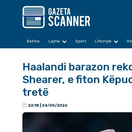
Ballina
Lajme
Sport
Lifestyle
Ro
Haalandi barazon rek
Shearer, e fiton Këpu
tretë
22:18 | 24/05/2026