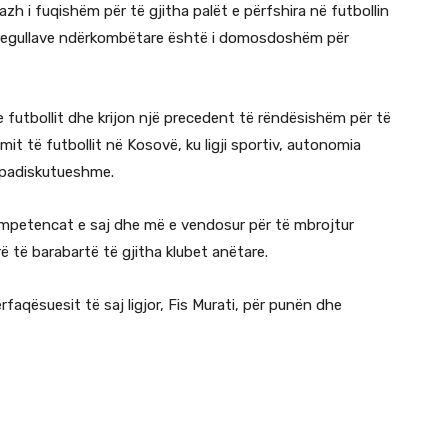
zh i fuqishëm për të gjitha palët e përfshira në futbollin
 i rregullave ndërkombëtare është i domosdoshëm për
 futbollit dhe krijon një precedent të rëndësishëm për të
mit të futbollit në Kosovë, ku ligji sportiv, autonomia
 padiskutueshme.
ompetencat e saj dhe më e vendosur për të mbrojtur
rë të barabartë të gjitha klubet anëtare.
faqësuesit të saj ligjor, Fis Murati, për punën dhe