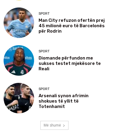
SPORT
Man City refuzon ofertën prej
45 milionë euro të Barcelonës
për Rodrin
SPORT
Diomande përfundon me
sukses testet mjekësore te
Reali
SPORT
Arsenali synon afrimin
shokues të yllit të
Totenhamit
Më shumë