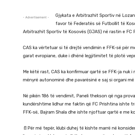
Gjykata e Arbitrazhit Sportiv në Loza
- Advertisement -
favor të Federatës së Futbollit të Kos
Arbitrazhit Sportiv të Kosovës (GJAS) në rastin e FC P
CAS ka vërtetuar si të drejtë vendimin e FFK-së për m
garat evropiane, duke i dhënë legjitimitet të plotë vep
Me këtë rast, CAS ka konfirmuar qartë se FFK-ja nuk i 
mënyrë autonominë dhe pavarësinë e saj si organi më i l
Në pikën 186 të vendimit, Paneli thekson që nga prova
kundërshtime lidhur me faktin që FC Prishtina ishte tra
FFK-së, Bajram Shala dhe ishte njoftuar qartë e me koh
📄Për më tepër, klubi duhej të kishte marrë në konsid