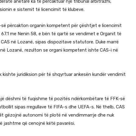
ederatë anëtare ka të përcaktuar një tribunal arbitrazhi,
ionin e sistemit të licencimit të klubeve.
-së përcakton organin kompetent për çështjet e licencimit
t 67.1 me Nenin 58, e bën të qartë se vendimet e Organit të
CAS në Lozanë, sipas dispozitave statutore. Duke marrë
i në Lozanë, rezulton se organi kompetent ishte CAS-i në
 kishte juridiksion për të shqyrtuar ankesën kundër vendimit
ën një dëshmi të fuqishme të pozitës ndërkombëtare të FFK-së
tbollit sipas rregullave të FIFA-s dhe UEFA-s. Në thelb, CAS
llit gëzojnë autonomi të plotë në vendimmarrje dhe nuk
të jashtme që cenojnë këtë pavarësi.