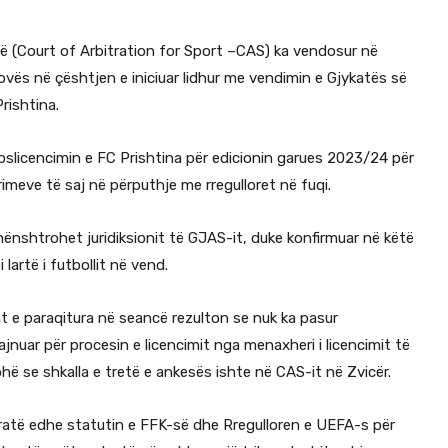
në (Court of Arbitration for Sport –CAS) ka vendosur në
ovës në çështjen e iniciuar lidhur me vendimin e Gjykatës së
rishtina.
oslicencimin e FC Prishtina për edicionin garues 2023/24 për
rimeve të saj në përputhje me rregulloret në fuqi.
nënshtrohet juridiksionit të GJAS-it, duke konfirmuar në këtë
artë i futbollit në vend.
t e paraqitura në seancë rezulton se nuk ka pasur
jnuar për procesin e licencimit nga menaxheri i licencimit të
ë se shkalla e tretë e ankesës ishte në CAS-it në Zvicër.
eratë edhe statutin e FFK-së dhe Rregulloren e UEFA-s për