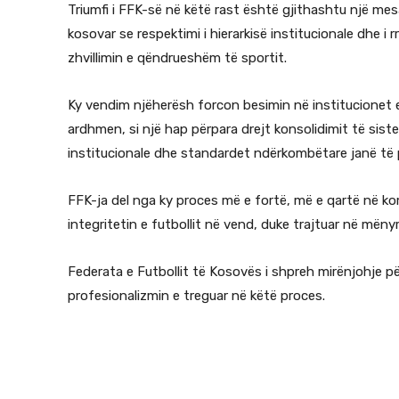
Triumfi i FFK-së në këtë rast është gjithashtu një mesa
kosovar se respektimi i hierarkisë institucionale dhe
zhvillimin e qëndrueshëm të sportit.
Ky vendim njëherësh forcon besimin në institucionet e
ardhmen, si një hap përpara drejt konsolidimit të siste
institucionale dhe standardet ndërkombëtare janë të
FFK-ja del nga ky proces më e fortë, më e qartë në k
integritetin e futbollit në vend, duke trajtuar në mëny
Federata e Futbollit të Kosovës i shpreh mirënjohje për
profesionalizmin e treguar në këtë proces.