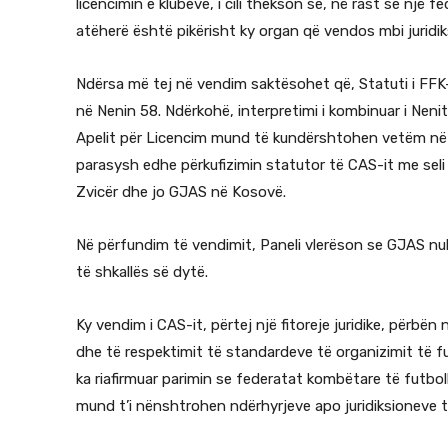
licencimin e klubeve, i cili thekson se, në rast se një f
atëherë është pikërisht ky organ që vendos mbi juridiks
Ndërsa më tej në vendim saktësohet që, Statuti i FFK
në Nenin 58. Ndërkohë, interpretimi i kombinuar i Neni
Apelit për Licencim mund të kundërshtohen vetëm në 
parasysh edhe përkufizimin statutor të CAS-it me sel
Zvicër dhe jo GJAS në Kosovë.
Në përfundim të vendimit, Paneli vlerëson se GJAS nuk
të shkallës së dytë.
Ky vendim i CAS-it, përtej një fitoreje juridike, përb
dhe të respektimit të standardeve të organizimit të fu
ka riafirmuar parimin se federatat kombëtare të futbo
mund t’i nënshtrohen ndërhyrjeve apo juridiksioneve 