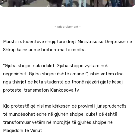
- Advertisement -
Marshi i studentëve shqiptarë drejt Ministrisë së Drejtësisë në
Shkup ka nisur me brohoritma të mëdha.
“Gjuha shqipe nuk ndalet. Gjuha shqipe zyrtare nuk
negociohet. Gjuha shqipe është amanet”, ishin vetëm disa
nga thirrjet që këta studentë po thonë njëzëri gjatë kësaj
proteste, transmeton Klankosova.tv.
Kjo protestë që nisi me kërkesën që provimi i jurisprudencës
të mundësohet edhe në gjuhën shqipe, duket që është
transformuar vetëm në mbrojtje të gjuhës shqipe në
Maqedoni të Veriut