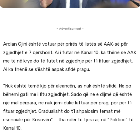
- Advertisement -
Ardian Gjini është votuar për prirës të listës së AAK-së për
zgjedhjet e 7 qershorit. Ai i futar në Kanal 10, ka thënë se AAK
me të në krye do të futet në zgjedhje për t’i fituar zgjedhjet.
Ai ka thënë se s’është aspak sfidë pragu.
“Nuk është temë kjo për aleancën, as nuk është sfidë. Ne po
bëhemi gati me i fitu zgjedhjet. Sado që ne e dijmë që është
një mal përpara, ne nuk jemi duke luftuar për prag, por për t’i
fituar zgjedhjet. Gradualisht do t’i shpalosim temat më
esenciale për Kosovën” – tha ndër të tjera ai, në “Politico” të
Kanal 10.