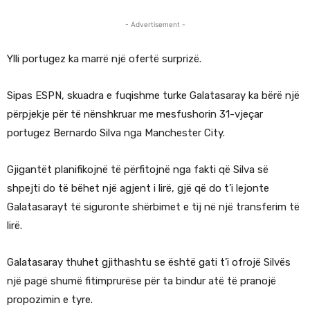
- Advertisement -
Ylli portugez ka marrë një ofertë surprizë.
S
ipas ESPN, skuadra e fuqishme turke Galatasaray ka bërë një
përpjekje për të nënshkruar me mesfushorin 31-vjeçar
portugez Bernardo Silva nga Manchester City.
Gjigantët planifikojnë të përfitojnë nga fakti që Silva së
shpejti do të bëhet një agjent i lirë, gjë që do t’i lejonte
Galatasarayt të siguronte shërbimet e tij në një transferim të
lirë.
Galatasaray thuhet gjithashtu se është gati t’i ofrojë Silvës
një pagë shumë fitimprurëse për ta bindur atë të pranojë
propozimin e tyre.