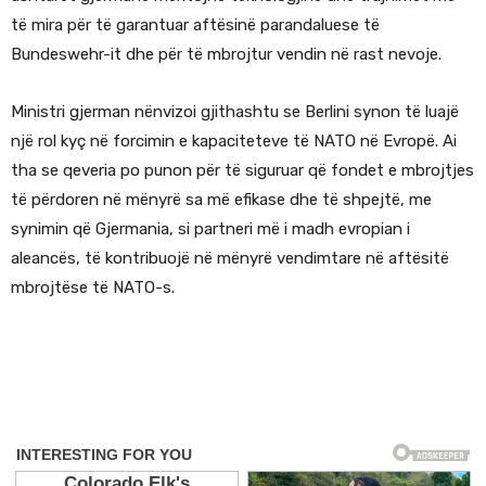
të mira për të garantuar aftësinë parandaluese të
Bundeswehr-it dhe për të mbrojtur vendin në rast nevoje.
Ministri gjerman nënvizoi gjithashtu se Berlini synon të luajë
një rol kyç në forcimin e kapaciteteve të NATO në Evropë. Ai
tha se qeveria po punon për të siguruar që fondet e mbrojtjes
të përdoren në mënyrë sa më efikase dhe të shpejtë, me
synimin që Gjermania, si partneri më i madh evropian i
aleancës, të kontribuojë në mënyrë vendimtare në aftësitë
mbrojtëse të NATO-s.