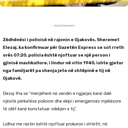
- Advertisement -
Zëdhënësi i policisë në rajonin e Gjakovës, Sheremet
Elezaj, ka konfirmuar për Gazetën Express se sot rreth
orës 07:20, policia është njoftuar se një person i
gjinisë mashkullore, i lindur në vitin 1940, ishte gjetur
nga familjarët pa shenja jete në shtëpinë e tij në
Gjakovë.
Elezaj tha se “menjëherë në vendin e ngjarjes kanë dalë
njësitë përkatëse policore dhe ekipi i emergjencës mjekësore
të cilët kanë konstatuar vdekjen e tij”.
Lidhur me rastin është njoftuar prokurori i shtetit, në