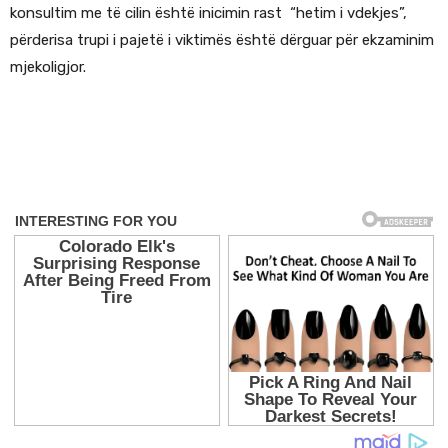
konsultim me të cilin është inicimin rast “hetim i vdekjes”,
përderisa trupi i pajetë i viktimës është dërguar për ekzaminim
mjekoligjor.