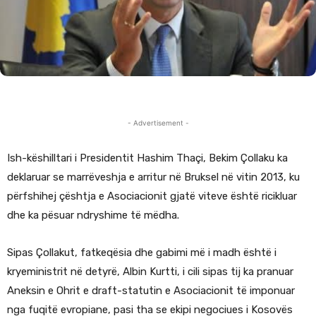
- Advertisement -
Ish-këshilltari i Presidentit Hashim Thaçi, Bekim Çollaku ka
deklaruar se marrëveshja e arritur në Bruksel në vitin 2013, ku
përfshihej çështja e Asociacionit gjatë viteve është ricikluar
dhe ka pësuar ndryshime të mëdha.
Sipas Çollakut, fatkeqësia dhe gabimi më i madh është i
kryeministrit në detyrë, Albin Kurtti, i cili sipas tij ka pranuar
Aneksin e Ohrit e draft-statutin e Asociacionit të imponuar
nga fuqitë evropiane, pasi tha se ekipi negociues i Kosovës