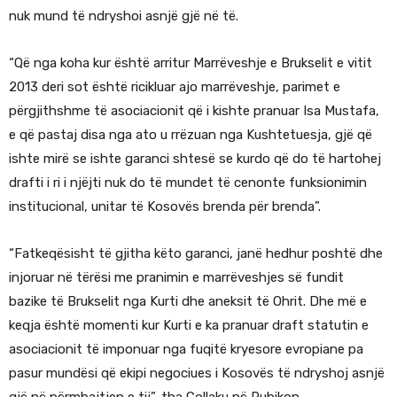
nuk mund të ndryshoi asnjë gjë në të.
“Që nga koha kur është arritur Marrëveshje e Brukselit e vitit
2013 deri sot është ricikluar ajo marrëveshje, parimet e
përgjithshme të asociacionit që i kishte pranuar Isa Mustafa,
e që pastaj disa nga ato u rrëzuan nga Kushtetuesja, gjë që
ishte mirë se ishte garanci shtesë se kurdo që do të hartohej
drafti i ri i njëjti nuk do të mundet të cenonte funksionimin
institucional, unitar të Kosovës brenda për brenda”.
“Fatkeqësisht të gjitha këto garanci, janë hedhur poshtë dhe
injoruar në tërësi me pranimin e marrëveshjes së fundit
bazike të Brukselit nga Kurti dhe aneksit të Ohrit. Dhe më e
keqja është momenti kur Kurti e ka pranuar draft statutin e
asociacionit të imponuar nga fuqitë kryesore evropiane pa
pasur mundësi që ekipi negociues i Kosovës të ndryshoj asnjë