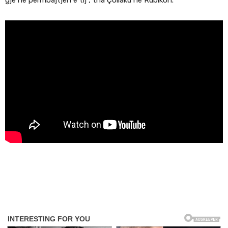
gjë në përmbajtjen e tij”, tha Çollaku në Rubikon.