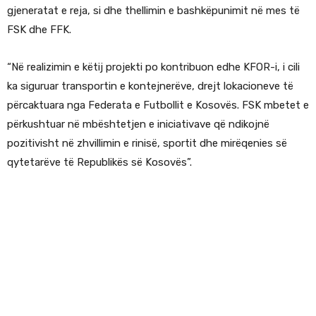
gjeneratat e reja, si dhe thellimin e bashkëpunimit në mes të
FSK dhe FFK.
“Në realizimin e këtij projekti po kontribuon edhe KFOR-i, i cili
ka siguruar transportin e kontejnerëve, drejt lokacioneve të
përcaktuara nga Federata e Futbollit e Kosovës. FSK mbetet e
përkushtuar në mbështetjen e iniciativave që ndikojnë
pozitivisht në zhvillimin e rinisë, sportit dhe mirëqenies së
qytetarëve të Republikës së Kosovës”.