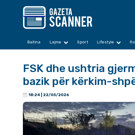
Ballina
Lajme
Sport
Lifestyle
Ro
FSK dhe ushtria gjerm
bazik për kërkim-shp
18:24 | 22/05/2026