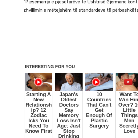
“Pjesëmarrja e pjesëtarëve të Ushtrisë Gjermane kon
zhvillimin e mëtejshëm të standardeve të përbashkëta 