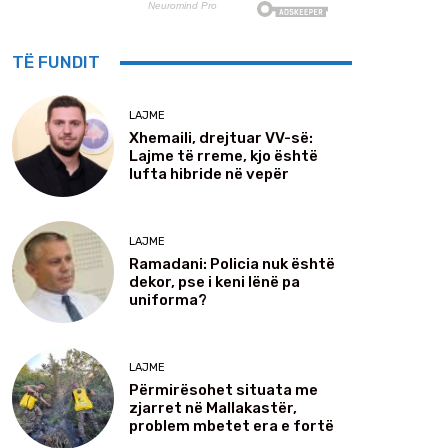
TË FUNDIT
LAJME
Xhemaili, drejtuar VV-së:
Lajme të rreme, kjo është
lufta hibride në vepër
LAJME
Ramadani: Policia nuk është
dekor, pse i keni lënë pa
uniforma?
LAJME
Përmirësohet situata me
zjarret në Mallakastër,
problem mbetet era e fortë