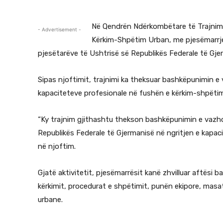
Në Qendrën Ndërkombëtare të Trajnimit
- Advertisement -
Kërkim-Shpëtim Urban, me pjesëmarrje
pjesëtarëve të Ushtrisë së Republikës Federale të Gje
Sipas njoftimit, trajnimi ka theksuar bashkëpunimin 
kapaciteteve profesionale në fushën e kërkim-shpëtim
“Ky trajnim gjithashtu thekson bashkëpunimin e vaz
Republikës Federale të Gjermanisë në ngritjen e kapac
në njoftim.
Gjatë aktivitetit, pjesëmarrësit kanë zhvilluar aftësi 
kërkimit, procedurat e shpëtimit, punën ekipore, masa
urbane.