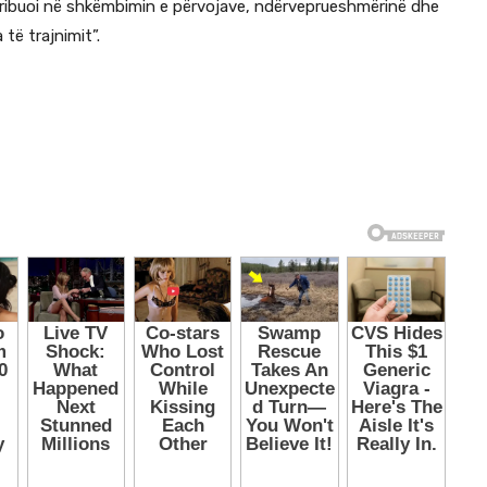
tribuoi në shkëmbimin e përvojave, ndërveprueshmërinë dhe
të trajnimit”.