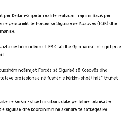
 për Kërkim-Shpëtim është realizuar Trajnimi Bazik për
n e personelit të Forcës së Sigurisë së Kosovës (FSK) dhe
rmanisë.
e vazhdueshëm ndërmjet FSK-së dhe Gjermanisë në ngritjen e
it.
hdueshëm ndërmjet Forcës së Sigurisë së Kosovës dhe
iteteve profesionale në fushën e kërkim-shpëtimit,” thuhet
bazike në kërkim-shpëtim urban, duke përfshirë teknikat e
t e sigurisë dhe koordinimin në skenarë të fatkeqësive