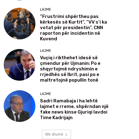
LAJME
“Frustrimi shpërtheu pas
kërkesës së Kurtit”, “VV s’i ka
votat për presidentin”, CNN
raporton për incidentin në
Kuvend
LAJME
Vuçiq i rikthehet idesë së
çmendur për Ujmanin: Po e
shqyrtojmë ndryshimin e
rrjedhës së Ibrit, pasi po e
maltretojnë popullin tonë
LAJME
Sadri Ramabaja i ha lehtë
lajmet e rreme, shpërndan një
fake news kinse Gjuriqi lavdoi
Time Kadrijajn
Më shumë