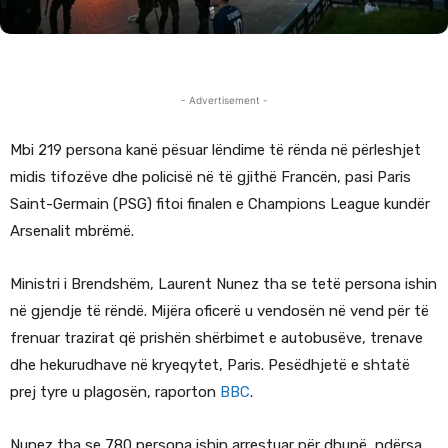
- Advertisement -
Mbi 219 persona kanë pësuar lëndime të rënda në përleshjet
midis tifozëve dhe policisë në të gjithë Francën, pasi Paris
Saint-Germain (PSG) fitoi finalen e Champions League kundër
Arsenalit mbrëmë.
Ministri i Brendshëm, Laurent Nunez tha se tetë persona ishin
në gjendje të rëndë. Mijëra oficerë u vendosën në vend për të
frenuar trazirat që prishën shërbimet e autobusëve, trenave
dhe hekurudhave në kryeqytet, Paris. Pesëdhjetë e shtatë
prej tyre u plagosën, raporton
BBC
.
Nunez tha se 780 persona ishin arrestuar për dhunë, ndërsa