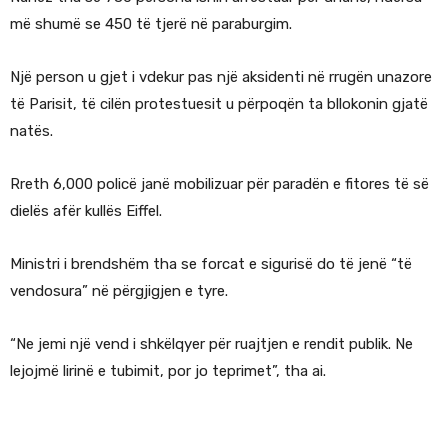
më shumë se 450 të tjerë në paraburgim.
Një person u gjet i vdekur pas një aksidenti në rrugën unazore
të Parisit, të cilën protestuesit u përpoqën ta bllokonin gjatë
natës.
Rreth 6,000 policë janë mobilizuar për paradën e fitores të së
dielës afër kullës Eiffel.
Ministri i brendshëm tha se forcat e sigurisë do të jenë “të
vendosura” në përgjigjen e tyre.
“Ne jemi një vend i shkëlqyer për ruajtjen e rendit publik. Ne
lejojmë lirinë e tubimit, por jo teprimet”, tha ai.