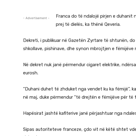
Franca do të ndalojë pirjen e duhanit
- Advertisement -
prej të dielës, ka thënë Qeveria.
Dekreti, i publikuar në Gazetën Zyrtare të shtunën, do 
shkollave, pishinave, dhe synon mbrojtjen e fëmijëve 
Në dekret nuk janë përmendur cigaret elektrike, ndërsa
eurosh.
“Duhani duhet të zhduket nga vendet ku ka fëmijë”, ka
në maj, duke përmendur “të drejtën e fëmijëve për të th
Hapësirat jashtë kafiterive janë përjashtuar nga ndale
Sipas autoriteteve franceze, çdo vit në këtë shtet vd