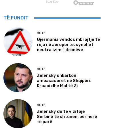
TË FUNDIT
BOTË
Gjermania vendos mbrojtje të
reja në aeroporte, synohet
neutralizimi i dronëve
BOTË
Zelensky shkarkon
ambasadorët në Shqipëri,
Kroaci dhe Mal të Zi
BOTË
Zelensky do të vizitojë
Serbinë të shtunën, për herë
të parë