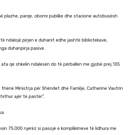
 në plazhe, parqe, oborre publike dhe stacione autobusësh
të ndalojë pirjen e duhanit edhe jashtë bibliotekave,
nga duhanpirja pasive.
 ata që shkelin ndalesën do të përballen me gjobë prej 135
 thënë Ministrja për Shëndet dhe Familje, Catherine Vautrin
ithur ajër të pastër”.
sa.
esin 75.000 njerëz si pasojë e komplikimeve të lidhura me