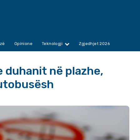
zë
Opinione
Teknologji
Zgjedhjet 2026
e duhanit në plazhe,
autobusësh