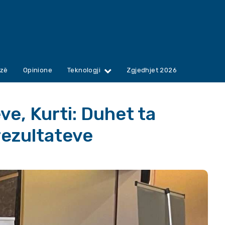
zë
Opinione
Teknologji
Zgjedhjet 2026
ve, Kurti: Duhet ta
rezultateve