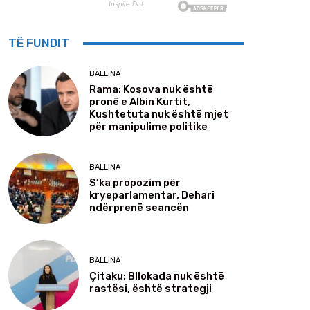
TË FUNDIT
BALLINA
Rama: Kosova nuk është
pronë e Albin Kurtit,
Kushtetuta nuk është mjet
për manipulime politike
BALLINA
S’ka propozim për
kryeparlamentar, Dehari
ndërprenë seancën
BALLINA
Çitaku: Bllokada nuk është
rastësi, është strategji