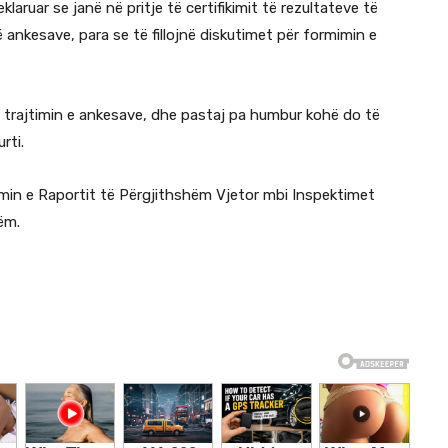
klaruar se janë në pritje të certifikimit të rezultateve të
 ankesave, para se të fillojnë diskutimet për formimin e
he trajtimin e ankesave, dhe pastaj pa humbur kohë do të
rti.
timin e Raportit të Përgjithshëm Vjetor mbi Inspektimet
ëm.