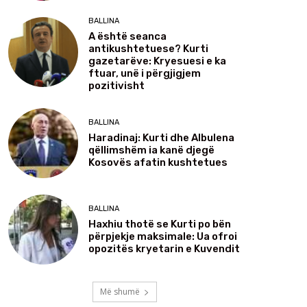
BALLINA
A është seanca
antikushtetuese? Kurti
gazetarëve: Kryesuesi e ka
ftuar, unë i përgjigjem
pozitivisht
BALLINA
Haradinaj: Kurti dhe Albulena
qëllimshëm ia kanë djegë
Kosovës afatin kushtetues
BALLINA
Haxhiu thotë se Kurti po bën
përpjekje maksimale: Ua ofroi
opozitës kryetarin e Kuvendit
Më shumë