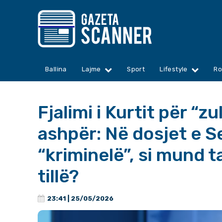
Ballina
Lajme
Sport
Lifestyle
Ro
Fjalimi i Kurtit për “zu
ashpër: Në dosjet e S
“kriminelë”, si mund t
tillë?
23:41 | 25/05/2026