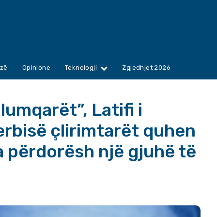
zë
Opinione
Teknologji
Zgjedhjet 2026
llumqarët”, Latifi i
erbisë çlirimtarët quhen
a përdorësh një gjuhë të