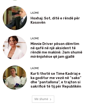
LAJME
Hoxhaj: Sot, ditë e rëndë për
Kosovën
LAJME
Minnie Driver pëson dëmtim
në qafë në një aksident të
rëndë me makinë: Jam shumë
mirënjohëse që jam gjallë
LAJME
Kurti thotë se Time Kadriaj e
ka goditur me vezë në “sako”
dhe “pantallona”, e trajton si
sakrificë të tij për Republikën
Më shumë