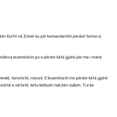
Albin Kurtit në Zvicër ku për komandantët përdori terme si
 ndërsa kryeministri po e përdor këtë gjuhë për me i marrë
minelë, terroristë, mizorë. E kryeministri me përdor këtë gjuhë
është e vërtetë, këtu kërkush nuk bën zullum. Ti e ke