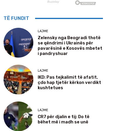
TË FUNDIT
LAJME
Zelensky nga Beogradi thotë
se qëndrimi i Ukrainës për
pavarësinë e Kosovës mbetet
i pandryshuar
LAJME
IKD: Pas tejkalimit të afatit,
çdo hap tjetër kërkon verdikt
kushtetues
LAJME
CR7 për djalin e tij: Do të
bëhet më i madh se unë