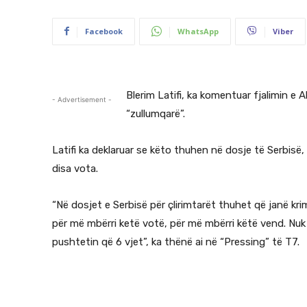
Facebook
WhatsApp
Viber
Blerim Latifi, ka komentuar fjalimin e 
- Advertisement -
“zullumqarë”.
Latifi ka deklaruar se këto thuhen në dosje të Serbisë,
disa vota.
“Në dosjet e Serbisë për çlirimtarët thuhet që janë kri
për më mbërri ketë votë, për më mbërri këtë vend. Nuk 
pushtetin që 6 vjet”, ka thënë ai në “Pressing” të T7.