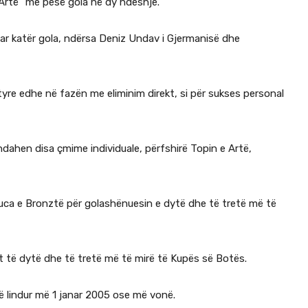
Artë” me pesë gola në dy ndeshje.
uar katër gola, ndërsa Deniz Undav i Gjermanisë dhe
yre edhe në fazën me eliminim direkt, si për sukses personal
 ndahen disa çmime individuale, përfshirë Topin e Artë,
ca e Bronztë për golashënuesin e dytë dhe të tretë më të
rit të dytë dhe të tretë më të mirë të Kupës së Botës.
i të lindur më 1 janar 2005 ose më vonë.