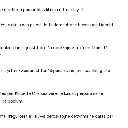
renditet i pari në klasifikimin e fair-play-it.
s, e cila sipas planit do t’i dorëzohet fituesit nga Donald
nalen dhe sigurisht do t’ia dorëzojmë trofeun fituesit,”
.
 zyrtari zviceran shtoi: “Sigurisht, ne jemi bashkë gjatë
s për Klube te Chelsea verën e kaluar, përpara se të
e në podium.
fit, rregulloret e FIFA-s përcaktojnë detyrime të qarta për