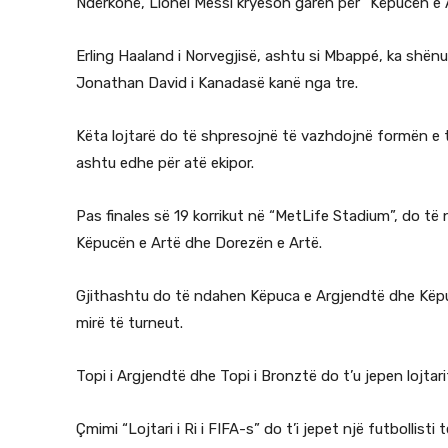
Ndërkohë, Lionel Messi kryeson garën për “Këpucën e 
Erling Haaland i Norvegjisë, ashtu si Mbappé, ka shën
Jonathan David i Kanadasë kanë nga tre.
Këta lojtarë do të shpresojnë të vazhdojnë formën e t
ashtu edhe për atë ekipor.
Pas finales së 19 korrikut në “MetLife Stadium”, do të
Këpucën e Artë dhe Dorezën e Artë.
Gjithashtu do të ndahen Këpuca e Argjendtë dhe Këpu
mirë të turneut.
Topi i Argjendtë dhe Topi i Bronztë do t’u jepen lojta
Çmimi “Lojtari i Ri i FIFA-s” do t’i jepet një futbollist