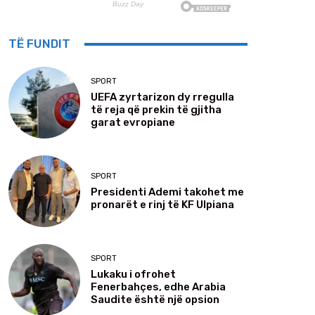
TË FUNDIT
SPORT
UEFA zyrtarizon dy rregulla
të reja që prekin të gjitha
garat evropiane
SPORT
Presidenti Ademi takohet me
pronarët e rinj të KF Ulpiana
SPORT
Lukaku i ofrohet
Fenerbahçes, edhe Arabia
Saudite është një opsion