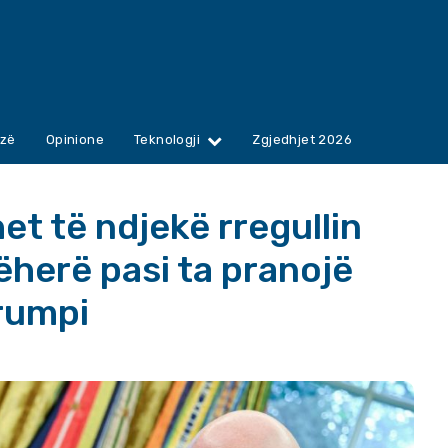
zë
Opinione
Teknologji
Zgjedhjet 2026
het të ndjekë rregullin
ëherë pasi ta pranojë
rumpi