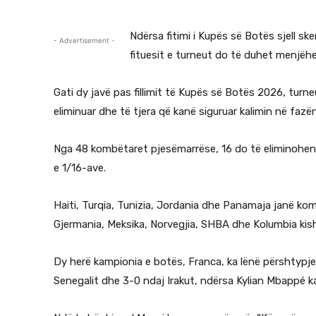
Ndërsa fitimi i Kupës së Botës sjell sk
- Advertisement -
fituesit e turneut do të duhet menjëher
Gati dy javë pas fillimit të Kupës së Botës 2026, tu
eliminuar dhe të tjera që kanë siguruar kalimin në fazë
Nga 48 kombëtaret pjesëmarrëse, 16 do të eliminohen
e 1/16-ave.
Haiti, Turqia, Tunizia, Jordania dhe Panamaja janë ko
Gjermania, Meksika, Norvegjia, SHBA dhe Kolumbia kishi
Dy herë kampionia e botës, Franca, ka lënë përshtypje
Senegalit dhe 3-0 ndaj Irakut, ndërsa Kylian Mbappé ka