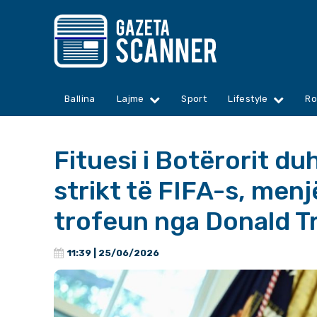
Ballina
Lajme
Sport
Lifestyle
Ro
Fituesi i Botërorit du
strikt të FIFA-s, menj
trofeun nga Donald T
11:39 | 25/06/2026