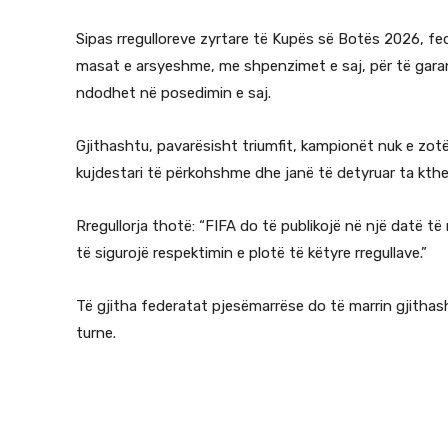
Sipas rregulloreve zyrtare të Kupës së Botës 2026, fe
masat e arsyeshme, me shpenzimet e saj, për të garan
ndodhet në posedimin e saj.
Gjithashtu, pavarësisht triumfit, kampionët nuk e zot
kujdestari të përkohshme dhe janë të detyruar ta kthe
Rregullorja thotë: “FIFA do të publikojë në një datë 
të sigurojë respektimin e plotë të këtyre rregullave.”
Të gjitha federatat pjesëmarrëse do të marrin gjithash
turne.