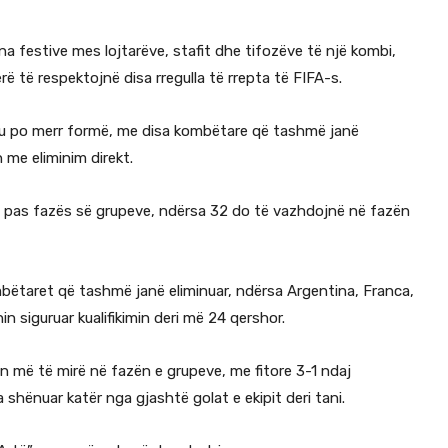
ena festive mes lojtarëve, stafit dhe tifozëve të një kombi,
ë të respektojnë disa rregulla të rrepta të FIFA-s.
rneu po merr formë, me disa kombëtare që tashmë janë
n me eliminim direkt.
 pas fazës së grupeve, ndërsa 32 do të vazhdojnë në fazën
mbëtaret që tashmë janë eliminuar, ndërsa Argentina, Franca,
n siguruar kualifikimin deri më 24 qershor.
n më të mirë në fazën e grupeve, me fitore 3-1 ndaj
 shënuar katër nga gjashtë golat e ekipit deri tani.