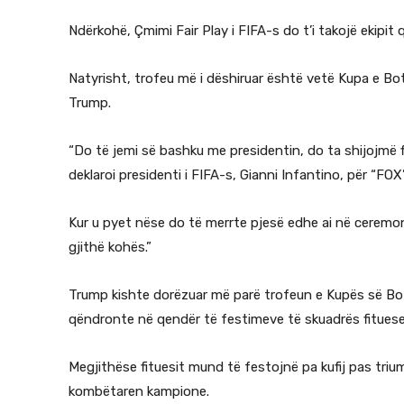
Ndërkohë, Çmimi Fair Play i FIFA-s do t’i takojë ekipit që 
Natyrisht, trofeu më i dëshiruar është vetë Kupa e Botë
Trump.
“Do të jemi së bashku me presidentin, do ta shijojmë fi
deklaroi presidenti i FIFA-s, Gianni Infantino, për “FOX”
Kur u pyet nëse do të merrte pjesë edhe ai në ceremoni,
gjithë kohës.”
Trump kishte dorëzuar më parë trofeun e Kupës së Botë
qëndronte në qendër të festimeve të skuadrës fitues
Megjithëse fituesit mund të festojnë pa kufij pas trium
kombëtaren kampione.