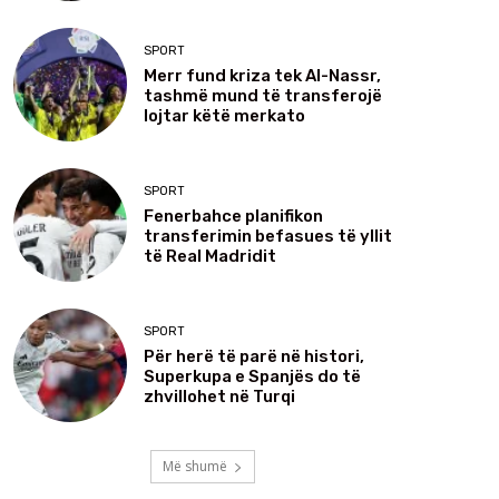
SPORT
Merr fund kriza tek Al-Nassr,
tashmë mund të transferojë
lojtar këtë merkato
SPORT
Fenerbahce planifikon
transferimin befasues të yllit
të Real Madridit
SPORT
Për herë të parë në histori,
Superkupa e Spanjës do të
zhvillohet në Turqi
Më shumë