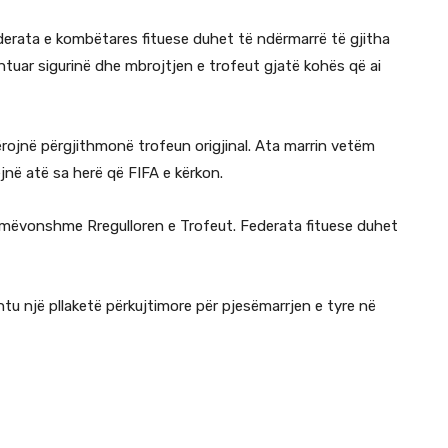
derata e kombëtares fituese duhet të ndërmarrë të gjitha
tuar sigurinë dhe mbrojtjen e trofeut gjatë kohës që ai
ërojnë përgjithmonë trofeun origjinal. Ata marrin vetëm
jnë atë sa herë që FIFA e kërkon.
të mëvonshme Rregulloren e Trofeut. Federata fituese duhet
tu një pllaketë përkujtimore për pjesëmarrjen e tyre në