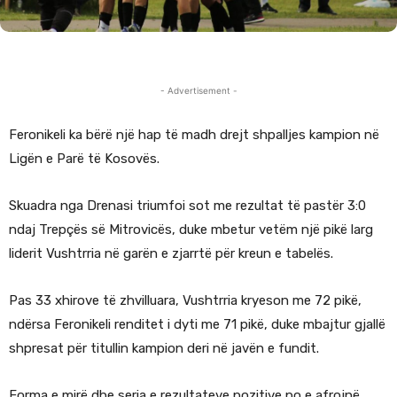
- Advertisement -
Feronikeli ka bërë një hap të madh drejt shpalljes kampion në
Ligën e Parë të Kosovës.
Skuadra nga Drenasi triumfoi sot me rezultat të pastër 3:0
ndaj Trepçës së Mitrovicës, duke mbetur vetëm një pikë larg
liderit Vushtrria në garën e zjarrtë për kreun e tabelës.
Pas 33 xhirove të zhvilluara, Vushtrria kryeson me 72 pikë,
ndërsa Feronikeli renditet i dyti me 71 pikë, duke mbajtur gjallë
shpresat për titullin kampion deri në javën e fundit.
Forma e mirë dhe seria e rezultateve pozitive po e afrojnë