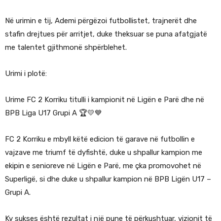
Në urimin e tij, Ademi përgëzoi futbollistet, trajnerët dhe
stafin drejtues për arritjet, duke theksuar se puna afatgjatë
me talentet gjithmonë shpërblehet.
Urimi i plotë:
Urime FC 2 Korriku titulli i kampionit në Ligën e Parë dhe në
BPB Liga U17 Grupi A 🏆💛💙
FC 2 Korriku e mbyll këtë edicion të garave në futbollin e
vajzave me triumf të dyfishtë, duke u shpallur kampion me
ekipin e senioreve në Ligën e Parë, me çka promovohet në
Superligë, si dhe duke u shpallur kampion në BPB Ligën U17 –
Grupi A.
Ky sukses është rezultat i një pune të përkushtuar, vizionit të