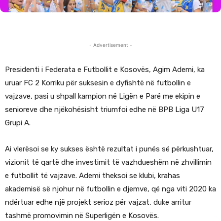
- Advertisement -
Presidenti i Federata e Futbollit e Kosovës, Agim Ademi, ka
uruar FC 2 Korriku për suksesin e dyfishtë në futbollin e
vajzave, pasi u shpall kampion në Ligën e Parë me ekipin e
senioreve dhe njëkohësisht triumfoi edhe në BPB Liga U17
Grupi A.
Ai vlerësoi se ky sukses është rezultat i punës së përkushtuar,
vizionit të qartë dhe investimit të vazhdueshëm në zhvillimin
e futbollit të vajzave. Ademi theksoi se klubi, krahas
akademisë së njohur në futbollin e djemve, që nga viti 2020 ka
ndërtuar edhe një projekt serioz për vajzat, duke arritur
tashmë promovimin në Superligën e Kosovës.