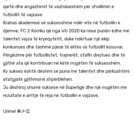
qartë dhe angazhimit të vazhdueshëm për zhvillimin e
futbollit të vajzave.
Krahas akademisë së suksesshme ndër vite në futbollin e
djemve, FC 2 Korriku që nga viti 2020 ka nisur punën edhe me
talentet vajza të kryeqytetit, duke ndërtuar një ekip
konkurrues dhe tashmë pjesë të elitës së futbollit kosovar.
Përgëzime për futbollistet, trajnerët, stafin drejtues dhe të
gjithë ata që kontribuan në këtë rrugëtim të suksesshëm.
Ky sukses është dëshmi se puna me talentet dhe përkushtimi
afatgjatë gjithmonë shpërblehen.
Ju dëshiroj shumë suksese në Superligë dhe një rrugëtim me
rezultate e arritje të reja në futbollin e vajzave.
Urime! ⚽️🎉👏