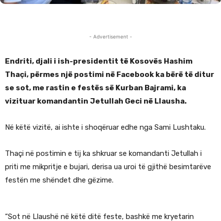
- Advertisement -
Endriti, djali i ish-presidentit të Kosovës Hashim
Thaçi, përmes një postimi në Facebook ka bërë të ditur
se sot, me rastin e festës së Kurban Bajrami, ka
vizituar komandantin Jetullah Geci në Llausha.
Në këtë vizitë, ai ishte i shoqëruar edhe nga Sami Lushtaku.
Thaçi në postimin e tij ka shkruar se komandanti Jetullah i
priti me mikpritje e bujari, derisa ua uroi të gjithë besimtarëve
festën me shëndet dhe gëzime.
“Sot në Llaushë në këtë ditë feste, bashkë me kryetarin