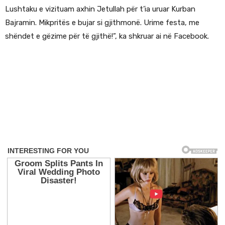
Lushtaku e vizituam axhin Jetullah për t’ia uruar Kurban
Bajramin. Mikpritës e bujar si gjithmonë. Urime festa, me
shëndet e gëzime për të gjithë!”, ka shkruar ai në Facebook.