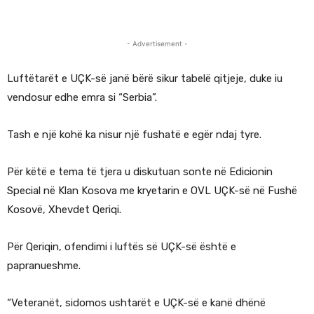
- Advertisement -
Luftëtarët e UÇK-së janë bërë sikur tabelë qitjeje, duke iu
vendosur edhe emra si “Serbia”.
Tash e një kohë ka nisur një fushatë e egër ndaj tyre.
Për këtë e tema të tjera u diskutuan sonte në Edicionin
Special në Klan Kosova me kryetarin e OVL UÇK-së në Fushë
Kosovë, Xhevdet Qeriqi.
Për Qeriqin, ofendimi i luftës së UÇK-së është e
papranueshme.
“Veteranët, sidomos ushtarët e UÇK-së e kanë dhënë