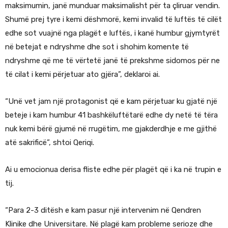
maksimumin, janë munduar maksimalisht për ta çliruar vendin.
Shumë prej tyre i kemi dëshmorë, kemi invalid të luftës të cilët
edhe sot vuajnë nga plagët e luftës, i kanë humbur gjymtyrët
në betejat e ndryshme dhe sot i shohim komente të
ndryshme që me të vërtetë janë të prekshme sidomos për ne
të cilat i kemi përjetuar ato gjëra”, deklaroi ai.
“Unë vet jam një protagonist që e kam përjetuar ku gjatë një
beteje i kam humbur 41 bashkëluftëtarë edhe dy netë të tëra
nuk kemi bërë gjumë në rrugëtim, me gjakderdhje e me gjithë
atë sakrificë”, shtoi Qeriqi.
Ai u emocionua derisa fliste edhe për plagët që i ka në trupin e
tij.
“Para 2-3 ditësh e kam pasur një intervenim në Qendren
Klinike dhe Universitare. Në plagë kam probleme serioze dhe