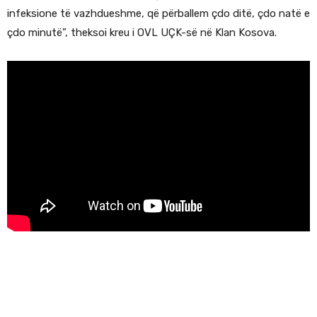
infeksione të vazhdueshme, që përballem çdo ditë, çdo natë e
çdo minutë”, theksoi kreu i OVL UÇK-së në Klan Kosova.