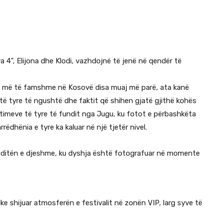
a 4”, Elijona dhe Klodi, vazhdojnë të jenë në qendër të
së më të famshme në Kosovë disa muaj më parë, ata kanë
të tyre të ngushtë dhe faktit që shihen gjatë gjithë kohës
meve të tyre të fundit nga Jugu, ku fotot e përbashkëta
dhënia e tyre ka kaluar në një tjetër nivel.
 ditën e djeshme, ku dyshja është fotografuar në momente
ke shijuar atmosferën e festivalit në zonën VIP, larg syve të