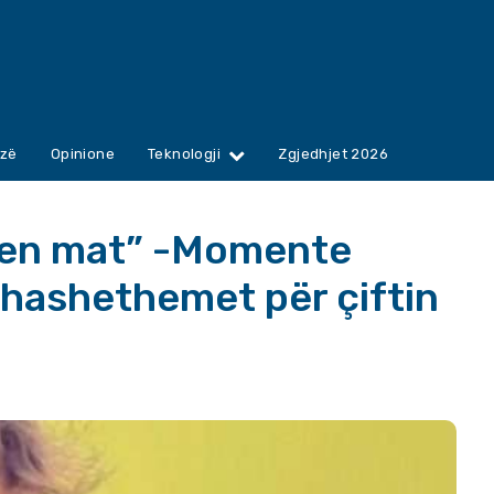
zë
Opinione
Teknologji
Zgjedhjet 2026
apen mat” -Momente
thashethemet për çiftin