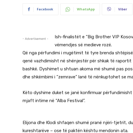
Facebook
WhatsApp
Viber
Ish-finalistët e “Big Brother VIP Kosov
- Advertisement -
vëmendjes së medieve rozë.
Që nga përfundimi i rrugëtimit të tyre brenda shtëpi
qenë vazhdimisht në shënjestër për shkak të raportit 
bashkë. Dyshimet u shtuan akoma më shumë pas posti
dhe shkëmbimi i “zemrave” lanë të nënkuptohet se marrë
Këto dyshime duket se janë konfirmuar përfundimisht
mjaft intime në “Alba Festival”.
Elijona dhe Klodi shfaqen shumë pranë njëri-tjetrit, du
kureshtarëve – ose të paktën kështu mendonin ata.