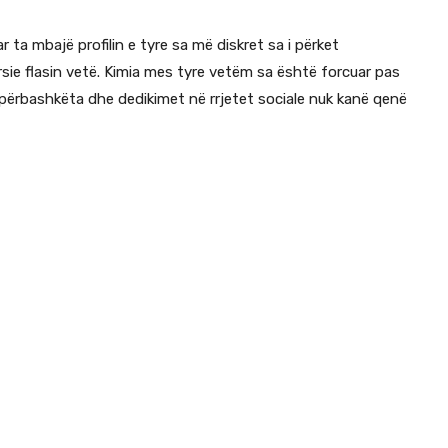
 ta mbajë profilin e tyre sa më diskret sa i përket
rsie flasin vetë. Kimia mes tyre vetëm sa është forcuar pas
 përbashkëta dhe dedikimet në rrjetet sociale nuk kanë qenë