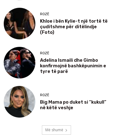
ROZË
Khloe i bën Kylie-t një tortë të
çuditshme për ditëlindje
(Foto)
ROZË
Adelina Ismaili dhe Gimbo
konfirmojnë bashkëpunimin e
tyre të parë
ROZË
Big Mama po duket si “kukull”
në këtë veshje
Më shumë