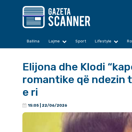
Ballina
Lajme
Sport
Lifestyle
Ro
Elijona dhe Klodi “k
romantike që ndezin 
e ri
15:05 | 22/06/2026