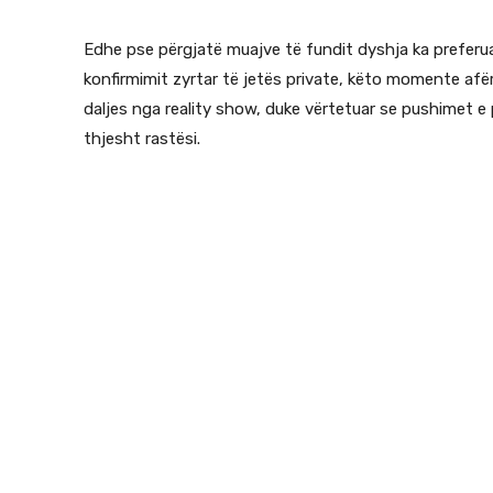
Edhe pse përgjatë muajve të fundit dyshja ka preferuar
konfirmimit zyrtar të jetës private, këto momente afë
daljes nga reality show, duke vërtetuar se pushimet e
thjesht rastësi.