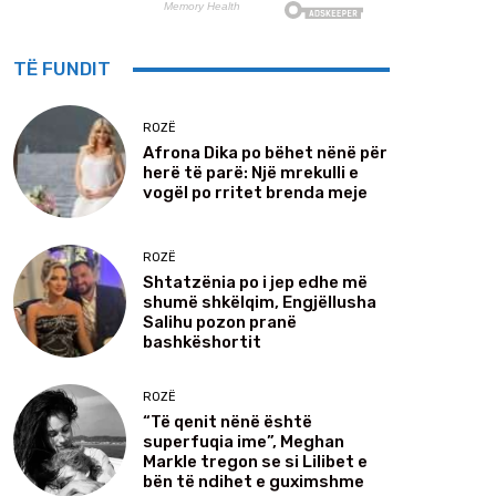
TË FUNDIT
ROZË
Afrona Dika po bëhet nënë për
herë të parë: Një mrekulli e
vogël po rritet brenda meje
ROZË
Shtatzënia po i jep edhe më
shumë shkëlqim, Engjëllusha
Salihu pozon pranë
bashkëshortit
ROZË
“Të qenit nënë është
superfuqia ime”, Meghan
Markle tregon se si Lilibet e
bën të ndihet e guximshme