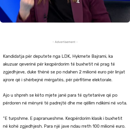
- Advertisement -
Kandidatja për deputete nga LDK, Hykmete Bajrami, ka
akuzuar qeverinë për keqpërdorim të buxhetit në prag të
zgjedhjeve, duke thënë se po ndahen 2 milionë euro për linjat
ajrore që i shërbejnë mërgatës, për përfitime elektorale.
Ajo u shpreh se këto mjete janë para të qytetarëve që po
përdoren në mënyrë të padrejtë dhe me qëllim ndikimi në vota.
“E turpshme. E papranueshme. Keqpërdorim klasik i buxhetit
në kohë zgjedhjesh. Para një jave ndau rreth 100 milionë euro.