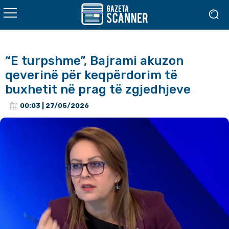
“E turpshme”, Bajrami akuzon
qeverinë për keqpërdorim të
buxhetit në prag të zgjedhjeve
00:03 | 27/05/2026