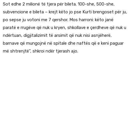
Sot edhe 2 milionë të tjera për bileta. 100-she, 500-she,
subvencione e bileta – krejt këto jo pse Kurti brengoset për ju,
po sepse ju votoni me 7 qershor. Mos harroni: këto janë
paratë e rrugëve që nuk u kryen, shkollave e çerdheve që nuk u
ndërtuan, digjitalizimit të arsimit që nuk nisi asnjëherë,
barnave që mungojnë në spitale dhe naftës që e keni paguar
më shtrenjtë”, shkroi ndër tjerash ajo.