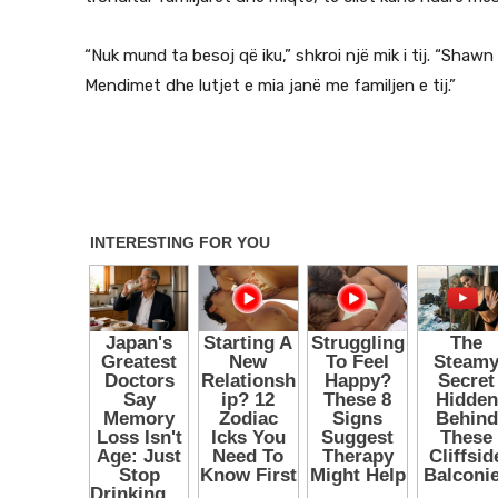
“Nuk mund ta besoj që iku,” shkroi një mik i tij. “Sha
Mendimet dhe lutjet e mia janë me familjen e tij.”