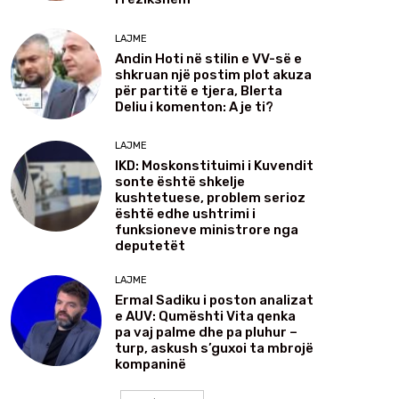
LAJME
Andin Hoti në stilin e VV-së e
shkruan një postim plot akuza
për partitë e tjera, Blerta
Deliu i komenton: A je ti?
LAJME
IKD: Moskonstituimi i Kuvendit
sonte është shkelje
kushtetuese, problem serioz
është edhe ushtrimi i
funksioneve ministrore nga
deputetët
LAJME
Ermal Sadiku i poston analizat
e AUV: Qumështi Vita qenka
pa vaj palme dhe pa pluhur –
turp, askush s’guxoi ta mbrojë
kompaninë