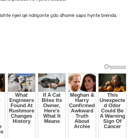
wn ishte njeri që ndriçonte çdo dhomë sapo hynte brenda.