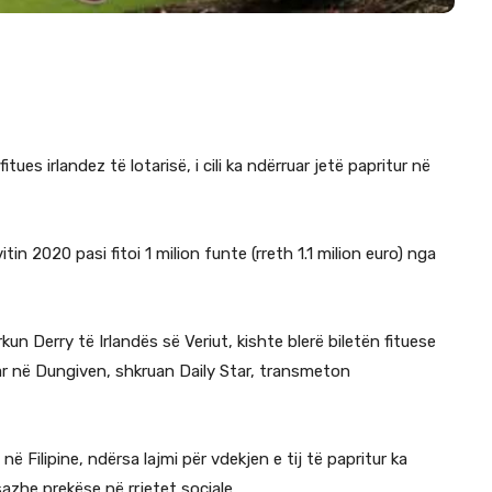
es irlandez të lotarisë, i cili ka ndërruar jetë papritur në
in 2020 pasi fitoi 1 milion funte (rreth 1.1 milion euro) nga
n Derry të Irlandës së Veriut, kishte blerë biletën fituese
në Dungiven, shkruan Daily Star, transmeton
 Filipine, ndërsa lajmi për vdekjen e tij të papritur ka
azhe prekëse në rrjetet sociale.