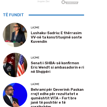
TË FUNDIT
LAJME
Lushaku-Sadriu: E thërrasim
VV-në ta konstituojmë sonte
Kuvendin
LAJME
Senati i SHBA-së konfirmon
Eric Wendt si ambasadorin e ri
në Shqipëri
LAJME
Behrami për Qeverinë: Paskan
rrejt edhe për rezultatet e
qumështit VITA – Fort bre
janë të poshtër e të
rrezikshëm