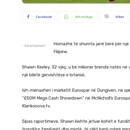
Facebook
WhatsApp
Viber
Homazhe të shumta janë bërë për një fitu
- Advertisement -
Filipine.
Shawn Keeley, 32 vjeç, u bë milioner brenda natës në vit
një biletë gërvishtëse e lotarisë.
Ish-menaxheri i marketit Eurospar në Dungiven, në qarku
“£50M Mega Cash Showdown” në McNicholl’s Eurospar 
Klankosova.tv.
Sipas raportimeve, Shawn kishte jetuar kohët e fundit në
tronditur familjarët dhe miqtë, të cilët kanë ndarë mes