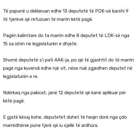
Të papunë u deklaruan edhe 13 deputetë të PDK-së karshi 9
të tjerëve që refuzuan të marrin këtë pagë.
Pagën kalimtare do ta marrin edhe 8 deputet të LDK-së nga
15 sa ishin në legjislaturën e dhjetë.
Shumë deputetë s’i pati AAK-ja, po që të gjashtit do të marrin
pagë nga kuvendi edhe një vit, nëse nuk zgjedhen deputet në
legjislaturën e re.
Ndërkaq nga pakicat, janë 12 deputetë që kanë aplikuar për
këtë pagë.
E gjatë kësaj kohe, deputetët duhet të heqin dorë nga çdo
marrëdhënie pune tjerë që iu sjellë të ardhura.