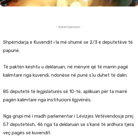
- Advertisement -
Shpërndarja e Kuvendit i la më shumë se 2/3 e deputetëve të
papunë.
Të paktën kështu u deklaruan, në mënyrë që të marrin pagë
kalimtare nga kuvendi, ndonëse në punë s’iu duhet të dalin.
85 deputetë të legjislaturës së 10-të, aplikuan për ta marrë
pagën kalimtare nga institucioni ligjvënës.
Nga grupi më i madh parlamentar i Lëvizjes Vetëvendosje prej
57 deputetësh, 46 nga ta deklaruan se s’kanë të ardhura tjera
veç pagës së kuvendit.