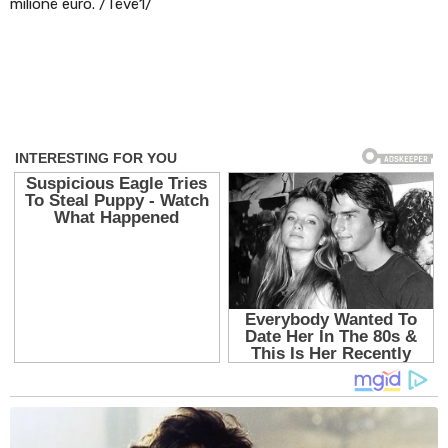
milionë euro. /Tëvë1/