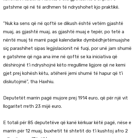
gatshme që në të ardhmen të ndryshohet kjo praktikë.
“Nuk ka sens që në qoftë se dikush është vetëm gjashtë
muaj, as gjashtë muaj, as gjashtë muaj e tepër, po tetë a
nëntë muaj të marrë pagë kalendarike dymbëdhjetëmuajshe
siç parashihet sipas legjislacionit në fuqi, por unë jam shumë
e gatshme që nga ana ime në qoftë se ka iniciativa që
dëshirojnë t’i ndryshojnë këto rregullime ligjore që ne kemi
gjet prej kohësh këtu, atëherë jemi shumë të hapur që t’i
diskutojmë”, tha Haxhiu.
Deputetët marrin pagë mujore prej 1914 euro, që për një vit
llogaritet rreth 23 mijë euro.
E totali për 85 deputetëve që kanë kërkuar këtë pagë, nëse e
marrin për 12 muaj, buxhetit të shtetit do t’i kushtoj afro 2