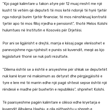
“Kjo pagë kalimtare u takon atyre për 12 muaj rresht me një
kusht të vetëm që deputeti të mos ketë ndonjë të hyrë tjetër
nga ndonjë burim tjetër financiar, të mos nënshkruaj kontratë
tjetër apo të mos filloj rrjedha e pensionit”, thotë Melos Kolshi
hulumtues në Institutin e Kosovës për Drjetësi.
Por ani se ligjërisht e drejtë, marrja e kësaj page vlerësohet e
panevojshme nga njohësit e punës së kuvendit, meqë as kjo
legjislaturë thonë se nuk pati rezultate.
“Dilema është se a është e arsyeshme për shkak se deputetët
nuk kanë kryer në maksimum as detyrat dhe përgjegjësitë e
tyre e lere më të marrin edhe një pagë shtesë sepse është një
rëndesë e madhe për buxhetin e republikës”, shprehet Kolshi.
Të paarsyeshme pagën kalimtare e cilësoi edhe kryetarja e
kuvendit Albulena Haxhiu, e cila gjithashtu u shpreh e