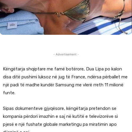
- Advertisement -
Këngëtarja shqiptare me famë botërore, Dua Lipa
po kalon
disa ditë pushimi luksoz në jug të
France
, ndërsa përballet me
një padi të madhe kundër
Samsung
me vlerë rreth 11 milionë
funte.
Sipas dokumenteve gjyqësore, këngëtarja pretendon se
kompania përdori imazhin e saj në kutitë e televizorëve si
pjesë e një fushate globale marketingu pa miratimin apo