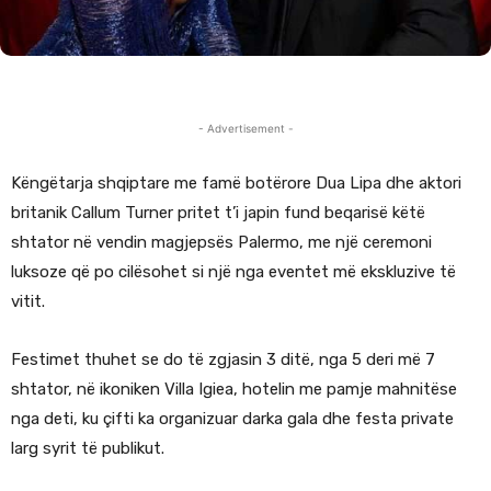
- Advertisement -
Këngëtarja shqiptare me famë botërore Dua Lipa dhe aktori
britanik Callum Turner pritet t’i japin fund beqarisë këtë
shtator në vendin magjepsës Palermo, me një ceremoni
luksoze që po cilësohet si një nga eventet më ekskluzive të
vitit.
Festimet thuhet se do të zgjasin 3 ditë, nga 5 deri më 7
shtator, në ikoniken Villa Igiea, hotelin me pamje mahnitëse
nga deti, ku çifti ka organizuar darka gala dhe festa private
larg syrit të publikut.