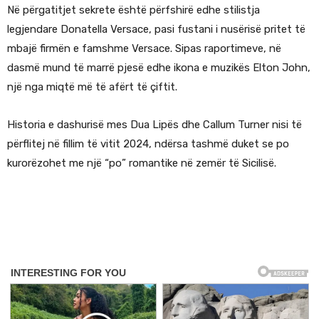
Në përgatitjet sekrete është përfshirë edhe stilistja
legjendare Donatella Versace, pasi fustani i nusërisë pritet të
mbajë firmën e famshme Versace. Sipas raportimeve, në
dasmë mund të marrë pjesë edhe ikona e muzikës Elton John,
një nga miqtë më të afërt të çiftit.
Historia e dashurisë mes Dua Lipës dhe Callum Turner nisi të
përflitej në fillim të vitit 2024, ndërsa tashmë duket se po
kurorëzohet me një “po” romantike në zemër të Sicilisë.