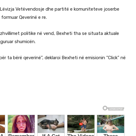
Lëvizja Vetëvendosje
dhe partitë e komuniteteve joserbe
 formuar Qeverinë e re.
hvillimet politike në vend, Bexheti tha se situata aktuale
iguruar shumicën.
për ta bërë qeverinë”, deklaroi Bexheti në emisionin “Click” në