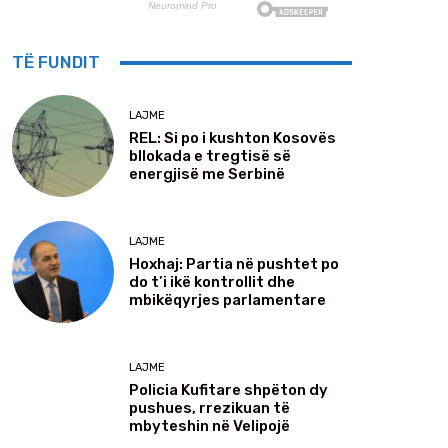
TË FUNDIT
LAJME
REL: Si po i kushton Kosovës
bllokada e tregtisë së
energjisë me Serbinë
LAJME
Hoxhaj: Partia në pushtet po
do t’i ikë kontrollit dhe
mbikëqyrjes parlamentare
LAJME
Policia Kufitare shpëton dy
pushues, rrezikuan të
mbyteshin në Velipojë