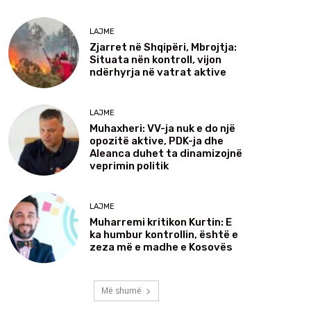
LAJME
Zjarret në Shqipëri, Mbrojtja:
Situata nën kontroll, vijon
ndërhyrja në vatrat aktive
LAJME
Muhaxheri: VV-ja nuk e do një
opozitë aktive, PDK-ja dhe
Aleanca duhet ta dinamizojnë
veprimin politik
LAJME
Muharremi kritikon Kurtin: E
ka humbur kontrollin, është e
zeza më e madhe e Kosovës
Më shumë