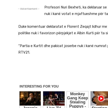
Profesori Nuri Bexheti, ka deklaruar se
- Advertisement -
nuk i kanë votat e mjaftueshme për ta
Duke komentuar deklaratat e Florent Zeqajt lidhur me z
politike nuk i favorizon përpjekjet e
Albin Kurti
për ta s
“Partia e Kurtit dhe pakicat joserbe nuk i kanë numrat 
RTV21.