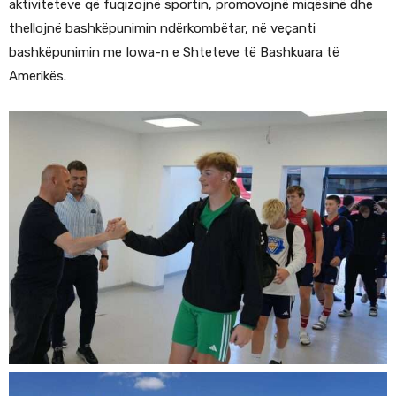
aktiviteteve që fuqizojnë sportin, promovojnë miqësinë dhe
thellojnë bashkëpunimin ndërkombëtar, në veçanti
bashkëpunimin me Iowa-n e Shteteve të Bashkuara të
Amerikës.