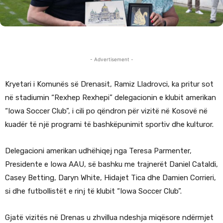
- Advertisement -
Kryetari i Komunës së Drenasit, Ramiz Lladrovci, ka pritur sot
në stadiumin “Rexhep Rexhepi” delegacionin e klubit amerikan
“Iowa Soccer Club”, i cili po qëndron për vizitë në Kosovë në
kuadër të një programi të bashkëpunimit sportiv dhe kulturor.
Delegacioni amerikan udhëhiqej nga Teresa Parmenter,
Presidente e Iowa AAU, së bashku me trajnerët Daniel Cataldi,
Casey Betting, Daryn White, Hidajet Tica dhe Damien Corrieri,
si dhe futbollistët e rinj të klubit “Iowa Soccer Club”.
Gjatë vizitës në Drenas u zhvillua ndeshja miqësore ndërmjet