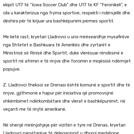
ekipit U17 të “Iowa Soccer Club” dhe U17 të KF “Feronikeli”, e
cila u karakterizua nga fryma sportive, respekti i ndërsjellë dhe
dëshira për të krijuar ura bashkëpunimi përmes sportit.
Me këtë rast, kryetari Lladrovci u uroi mirëseardhje mysafirëve
nga Shtetet e Bashkuara të Amerikës dhe zyrtarët e
Ministrisë së Rinisë dhe Sportit, duke vlerësuar rëndësinë e
sportit në afrimin e të rinjve dhe forcimin e miqësisë ndërmjet
popujve.
Z. Lladrovci theksoi se Drenasi është komunë e sportit dhe të
rinjve, gjithmonë e hapur për iniciativa që promovojnë
shkëmbimet ndërkombëtare dhe vlerat e bashkëpunimit, në
veçanti me të rinjtë amerikanë.
Në shenjë mirënjohjeje për vizitën e tyre në Drenas, kryetari
Lladrovci pjesëtarëve të delegacionit u dhuroi medaljone