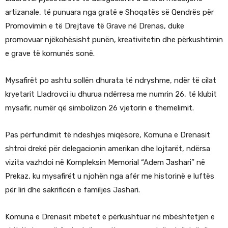
artizanale, të punuara nga gratë e Shoqatës së Qendrës për
Promovimin e të Drejtave të Grave në Drenas, duke
promovuar njëkohësisht punën, kreativitetin dhe përkushtimin
e grave të komunës sonë.
Mysafirët po ashtu sollën dhurata të ndryshme, ndër të cilat
kryetarit Lladrovci iu dhurua ndërresa me numrin 26, të klubit
mysafir, numër që simbolizon 26 vjetorin e themelimit.
Pas përfundimit të ndeshjes miqësore, Komuna e Drenasit
shtroi drekë për delegacionin amerikan dhe lojtarët, ndërsa
vizita vazhdoi në Kompleksin Memorial “Adem Jashari” në
Prekaz, ku mysafirët u njohën nga afër me historinë e luftës
për liri dhe sakrificën e familjes Jashari.
Komuna e Drenasit mbetet e përkushtuar në mbështetjen e