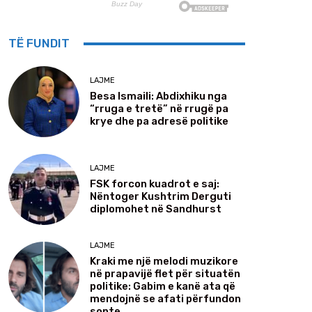
TË FUNDIT
LAJME
Besa Ismaili: Abdixhiku nga
“rruga e tretë” në rrugë pa
krye dhe pa adresë politike
LAJME
FSK forcon kuadrot e saj:
Nëntoger Kushtrim Derguti
diplomohet në Sandhurst
LAJME
Kraki me një melodi muzikore
në prapavijë flet për situatën
politike: Gabim e kanë ata që
mendojnë se afati përfundon
sonte