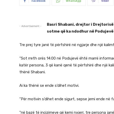
Facebook
WhatsApp
Viber
Basri Shabani, drejtor i Drejtoris
- Advertisement -
sotme që ka ndodhur në Podujevë 
Tre prej tyre janë të përfshirë në ngjarje dhe një kalimt
“Sot rreth orës 14:00 në Podujevë ëhtë marrë informa
katër persona, 3 që kanë qenë të përfshirë dhe një kali
thënë Shabani.
Ai ka thënë se ende s’dihet motivi.
“Për motivin s’dihet ende sigurt, sepse jemi ende në f
“në bazë të incizimeve që kemi nxjerr, tre persona jan