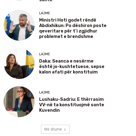
LAJME
Ministri Hoti godet rëndë
Abdixhikun: Po dëshiron poste
qeveritare për t’i zgjidhur
problemet e brendshme
LAJME
Daka: Seanca e nesërme
është jo-kushtetuese, sepse
kalon afati për konstituim
LAJME
Lushaku-Sadriu: E thërrasim
VV-në ta konstituojmë sonte
Kuvendin
Më shumë