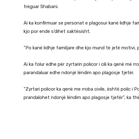
treguar Shabani.
Ai ka konfirmuar se personat e plagosur kanë lidhje fa
kjo por ende s’dihet saktësisht.
“Po kanë lidhje familjare dhe kjo mund të jetë motivi, 
Ai ka folur edhe për zyrtarin policor i cili ka qenë më r
parandaluar edhe ndonjë lëndim apo plagosje tjetër.
“Zyrtari policor ka qenë me rroba civile, është polic i
prandalohet ndonjë lëndim apo plagosje tjetër”, ka th