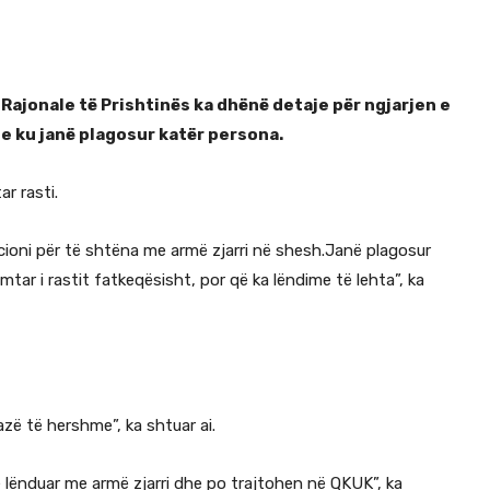
ë Rajonale të Prishtinës ka dhënë detaje për ngjarjen e
e ku janë plagosur katër persona.
ar rasti.
cioni për të shtëna me armë zjarri në shesh.Janë plagosur
mtar i rastit fatkeqësisht, por që ka lëndime të lehta”, ka
azë të hershme”, ka shtuar ai.
ë lënduar me armë zjarri dhe po trajtohen në QKUK”, ka