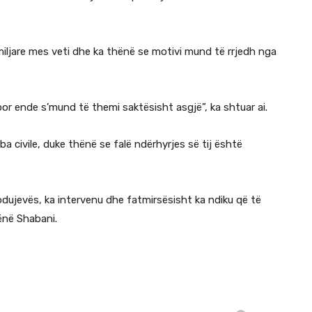
miljare mes veti dhe ka thënë se motivi mund të rrjedh nga
por ende s’mund të themi saktësisht asgjë”, ka shtuar ai.
roba civile, duke thënë se falë ndërhyrjes së tij është
 Podujevës, ka intervenu dhe fatmirsësisht ka ndiku që të
ënë Shabani.