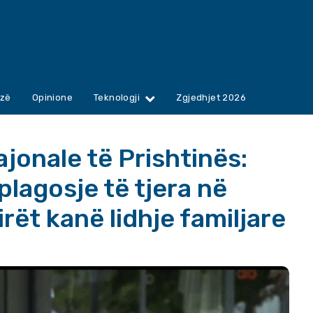
zë
Opinione
Teknologji
Zgjedhjet 2026
ajonale të Prishtinës:
 plagosje të tjera në
rët kanë lidhje familjare