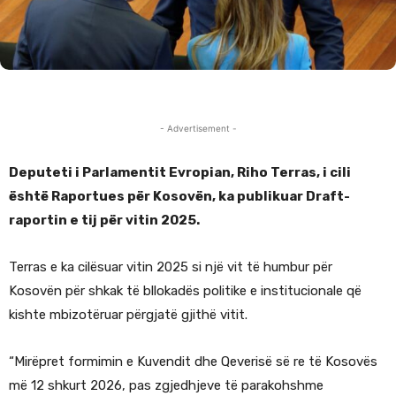
- Advertisement -
Deputeti i Parlamentit Evropian, Riho Terras, i cili
është Raportues për Kosovën, ka publikuar Draft-
raportin e tij për vitin 2025.
Terras e ka cilësuar vitin 2025 si një vit të humbur për
Kosovën për shkak të bllokadës politike e institucionale që
kishte mbizotëruar përgjatë gjithë vitit.
“Mirëpret formimin e Kuvendit dhe Qeverisë së re të Kosovës
më 12 shkurt 2026, pas zgjedhjeve të parakohshme