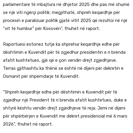
parlamentare të mbajtura në dhjetor 2025 dhe pas më shumë
se një viti ngërçi politik; megjithatë, shpreh keqardhje për
procesin e paralizuar politik gjatë vitit 2025 që rezultoi në një
“vit të humbur” për Kosovën”, thuhet në raport.
Raportuesi estonez tutje ka shprehur keqardhje edhe për
dështimin e Kuvendit për të zgjedhur presidentin e ri brenda
afatit kushtetues, gjë që e çon vendin drejt zgjedhjeve.
Terras gjithashtu ka thënë se është në dijeni për dekretin e
Osmanit për shpërndarje të Kuvendit.
“Shpreh keqardhje edhe për dështimin e Kuvendit për të
zgjedhur një President të ri brenda afatit kushtetues, duke e
shtyrë kështu vendin drejt zgjedhjeve të reja; Jemi në dijeni
për shpërbërjen e Kuvendit me dekret presidencial më 6 mars
2026”, thuhet në raport.