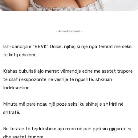
- Advertisement -
Ish-banorja e “BBVK” Dolce, njihej si një nga femrat më seksi
të këtij edicioni.
Krahas bukurisë ajo merret vëmendje edhe me asetet trupore
të cilat i ekspozonte në veshje të ngushtë, shkruan
Indeksonline.
Minuta më parë ndau një pozë seksi ku shihej e shtrirë në
shtratë.
Në fustan të tejdukshëm ajo nxori në pah gjoksin gjigantë si
dhe asetet trupore.