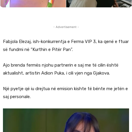
- Advertisement -
Fabjola Elezaj, ish-konkurrentja e Ferma VIP 3, ka qenë e ftuar
së fundmi në “Kurthin e Pitër Pan”.
Ajo brenda fermës njohu partnerin e saj me të cilin është
aktualisht, artistin Adion Puka, i cili vjen nga Gjakova.
Një pyetje që iu drejtua në emision kishte të bënte me jetën e
saj personale.