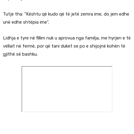
Tutje tha: “Kështu që kudo që të jetë zemra ime, do jem edhe
unë edhe shtëpia ime”.
Lidhja e tyre në fillim nuk u aprovua nga familja, me hyrjen e të
vëllait në fermë, por që tani duket se po e shijojnë kohën të
gjithë së bashku.