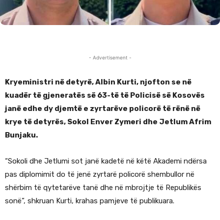
- Advertisement -
Kryeministri në detyrë, Albin Kurti, njofton se në
kuadër të gjeneratës së 63-të të Policisë së Kosovës
janë edhe dy djemtë e zyrtarëve policorë të rënë në
krye të detyrës, Sokol Enver Zymeri dhe Jetlum Afrim
Bunjaku.
“Sokoli dhe Jetlumi sot janë kadetë në këtë Akademi ndërsa
pas diplomimit do të jenë zyrtarë policorë shembullor në
shërbim të qytetarëve tanë dhe në mbrojtje të Republikës
sonë”, shkruan Kurti, krahas pamjeve të publikuara.